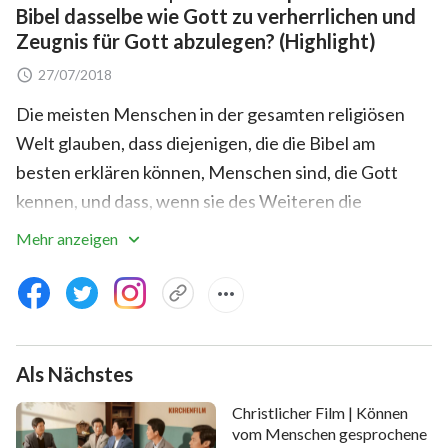
Bibel dasselbe wie Gott zu verherrlichen und
Zeugnis für Gott abzulegen? (Highlight)
27/07/2018
Die meisten Menschen in der gesamten religiösen
Welt glauben, dass diejenigen, die die Bibel am
besten erklären können, Menschen sind, die Gott
kennen, und dass, wenn sie des Weiteren die
Geheimnisse der Bibel auslegen und Prophezeiungen
Mehr anzeigen
erklären können, sie auch Menschen sind, die im
Einklang mit Gottes Willen stehen, und sie
verherrlichen Gott und legen Zeugnis für Gott ab.
Darum haben viele Menschen blindes Vertrauen in
Als Nächstes
solche Leute und verehren sie. Bedeutet die
Erklärung der Bibel also wirklich, Gott zu erhöhen und
Christlicher Film | Können
zu bezeugen? Finden Sie es in diesem Filmausschnitt
vom Menschen gesprochene