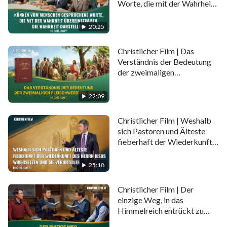
Worte, die mit der Wahrheit
heraus.
übereinstimmen, die
Wahrheit darstellen?
20:25
(Highlight)
Christlicher Film | Das
Verständnis der Bedeutung
der zweimaligen
Fleischwerdung Gottes
(Highlight)
22:09
Christlicher Film | Weshalb
sich Pastoren und Älteste
fieberhaft der Wiederkunft
des Herrn Jesus widersetzen
und sie verurteilen
25:18
(Highlight)
Christlicher Film | Der
einzige Weg, in das
Himmelreich entrückt zu
werden (1) (Highlight)