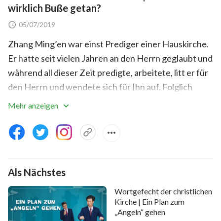
wirklich Buße getan?
05/07/2019
Zhang Ming’en war einst Prediger einer Hauskirche.
Er hatte seit vielen Jahren an den Herrn geglaubt und
während all dieser Zeit predigte, arbeitete, litt er für
den Herrn und wendete sich für Ihn auf. Folglich
glaubte er, er habe wahre Buße und Veränderung
Mehr anzeigen
erlangt. Bei einer Kirchenwahl schaute Zhang
Ming’en allerdings dabei zu, wie andere Brüder und
Schwestern zu Gemeindeleitern und Diakonen
gewählt wurden, während ihm die Pflicht übertragen
Als Nächstes
wurde, Versammlungen auszurichten. Obwohl er sich
äußerlich scheinbar fügte und es akzeptierte, war er
Wortgefecht der christlichen
darüber sehr unglücklich. Als seine Ehefrau sagt, er
Kirche | Ein Plan zum
„Angeln“ gehen
habe nicht ernsthaft Buße getan und sich nicht