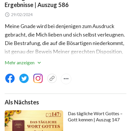
Ergebnisse | Auszug 586
29/02/2024
Meine Gnade wird bei denjenigen zum Ausdruck
gebracht, die Mich lieben und sich selbst verleugnen.
Die Bestrafung, die auf die Bösartigen niederkommt,
ist genau der Beweis Meiner gerechten Disposition,
und außerdem Zeugnis Meines Zornes. Wenn Unheil
Mehr anzeigen
eintritt, werden Hungersnot und Pest all jene
befallen, die sich Mir widersetzen, und sie werden
weinen. Diejenigen, die alle Arten von Bösen
begangen haben, Mir aber viele Jahre lang gefolgt
Als Nächstes
sind, werden sich der Anklage nicht entziehen
können. Auch sie werden der wohl größten
Das tägliche Wort Gottes –
Katastrophe verfallen, die im Laufe der Jahrhunderte
Gott kennen | Auszug 147
gesehen wurde, in einem ständigen Zustand von