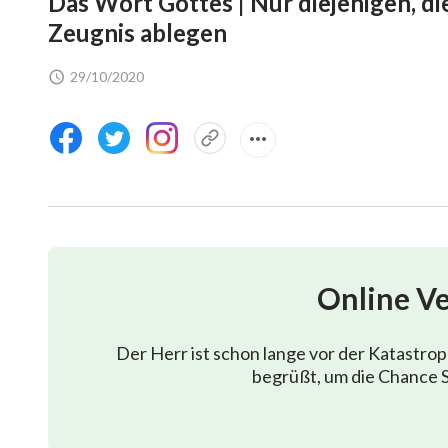
Das Wort Gottes | Nur diejenigen, d
Zeugnis ablegen
29/10/2020
Online V
Der Herr ist schon lange vor der Katastro
begrüßt, um die Chance S