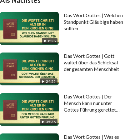
Als Nächstes
Das Wort Gottes | Welchen
Standpunkt Gläubige haben
sollten
8:28
Das Wort Gottes | Gott
waltet über das Schicksal
der gesamten Menschheit
24:55
Das Wort Gottes | Der
Mensch kann nur unter
Gottes Führung gerettet
werden
35:36
Das Wort Gottes | Was‌ ‌es‌