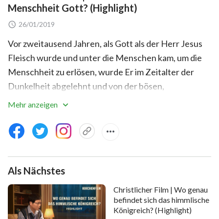
Menschheit Gott? (Highlight)
26/01/2019
Vor zweitausend Jahren, als Gott als der Herr Jesus
Fleisch wurde und unter die Menschen kam, um die
Menschheit zu erlösen, wurde Er im Zeitalter der
Dunkelheit abgelehnt und von der bösen,
verdorbenen Menschheit schließlich ans Kreuz
Mehr anzeigen
genagelt. Der Herr Jesus prophezeite, dass Er in den
letzten Tagen wiederkäme und sagte: „
Denn wie der
Blitz oben vom Himmel blitzt und leuchtet über
alles, was unter dem Himmel ist, also wird des
Als Nächstes
Menschen Sohn an Seinem Tage sein. Zuvor aber
muß Er viel leiden und verworfen werden von
Christlicher Film | Wo genau
diesem Geschlecht
“
. Warum wird der
(Lukas 17,24-25)
befindet sich das himmlische
Königreich? (Highlight)
Herr Jesus „von diesem Geschlecht verworfen