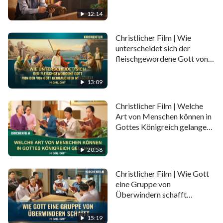
werden“, wenn Er in den letzten Tagen
12:14
wiederkommt? Warum wurde Gott, als Er zweimal im
Fleisch erschien, um Sein Werk zu verrichten, dem
Christlicher Film | Wie
unterscheidet sich der
wüsten Widerstand und der Verurteilung der
fleischgewordene Gott von
verdorbenen Menschheit ausgesetzt? Kennen Sie
den von Gott gebrauchten
Menschen? (Highlight)
den Grund dafür? Dieser Filmclip wird Sie die
13:09
Antwort offenbaren.
Christlicher Film | Welche
Art von Menschen können in
Gottes Königreich gelangen?
(Highlight)
20:58
Christlicher Film | Wie Gott
eine Gruppe von
Überwindern schafft
(Highlight)
15:19