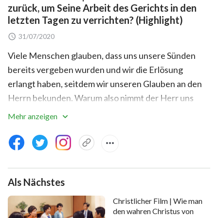
zurück, um Seine Arbeit des Gerichts in den
letzten Tagen zu verrichten? (Highlight)
31/07/2020
Viele Menschen glauben, dass uns unsere Sünden
bereits vergeben wurden und wir die Erlösung
erlangt haben, seitdem wir unseren Glauben an den
Herrn bekunden. Warum also nimmt der Herr uns
nicht direkt ins himmlische Königreich mit? Warum
Mehr anzeigen
muss Er die Menschen trotzdem richten und
reinigen? Ist Gottes Gericht während der letzten
Tage die Reinigung und Erlösung, oder die
Verurteilung und Zerstörung der Menschheit?
Als Nächstes
Dieser Clip wird Ihnen diese Geheimnisse
offenbaren.
Christlicher Film | Wie man
den wahren Christus von