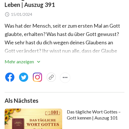
Leben | Auszug 391
15/01/2024
Was hat der Mensch, seit er zum ersten Mal an Gott
glaubte, erhalten? Was hast du über Gott gewusst?
Wie sehr hast du dich wegen deines Glaubens an
Gott verändert? Ihr wisst nun alle, dass der Glaube
des Menschen an Gott nicht nur für die Rettung der
Mehr anzeigen
Seele und das Wohl des Fleisches ist; er dient auch
nicht dazu, sein Leben durch Gottes Liebe zu
bereichern, und so weiter. Nach Stand der Dinge,
wenn du Gott wegen des Wohlergehens des
Als Nächstes
Fleisches und kurzzeitigem Genuss liebst, selbst
dann, wenn deine Liebe zu Gott ihren Höhepunkt
Das tägliche Wort Gottes –
erreicht, und du nichts verlangst, ist diese Liebe, die
Gott kennen | Auszug 101
du suchst, immer noch unrein und unbefriedigend für