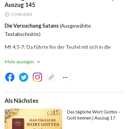
Auszug 145
27/04/2024
Die Versuchung Satans
(Ausgewählte
Textabschnitte)
Mt 4,5-7: Da führte ihn der Teufel mit sich in die
Heilige Stadt und stellte ihn auf die Zinne des
Mehr anzeigen
Tempels und sprach zu ihm: Bist du Gottes Sohn, so
laß dich hinab; denn es steht geschrieben: Er wird
seinen Engeln über dir Befehl tun, und sie werden
dich auf Händen tragen, auf daß du deinen Fuß nicht
an einen Stein stoßest. Da sprach Jesus zu ihm,
Als Nächstes
wiederum steht auch geschrieben, Du sollst Gott,
Das tägliche Wort Gottes –
deinen HERRN, nicht versuchen.
Gott kennen | Auszug 17
Lasst uns zuerst über diese Aussage Satans