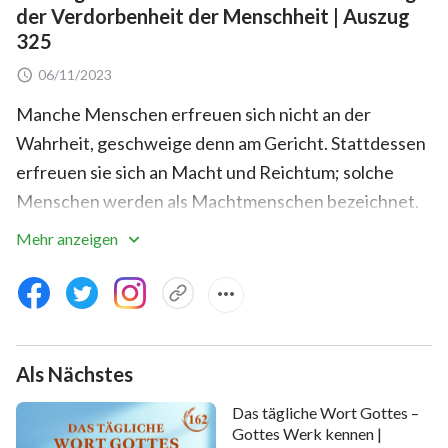
der Verdorbenheit der Menschheit | Auszug
325
06/11/2023
Manche Menschen erfreuen sich nicht an der
Wahrheit, geschweige denn am Gericht. Stattdessen
erfreuen sie sich an Macht und Reichtum; solche
Menschen werden als Machtmenschen bezeichnet.
Sie suchen nur nach jenen Konfessionen in der Welt,
Mehr anzeigen
die Einfluss haben, und sie suchen nur nach Pastoren
und Lehrern, die aus Bildungsanstalten kommen.
Obwohl sie den Weg der Wahrheit angenommen
haben, sind sie nur halb gläubig; sie sind unfähig, ihr
Als Nächstes
ganzes Herz und ihren ganzen Verstand hinzugeben,
ihre Münder sprechen davon, sich für Gott
Das tägliche Wort Gottes –
aufzuwenden, aber ihre Augen sind auf die großen
Gottes Werk kennen |