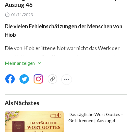
Auszug 46
01/11/2023
Die vielen Fehleinschätzungen der Menschen von
Hiob
Die von Hiob erlittene Not war nicht das Werk der
von Gott gesandten Boten, noch wurde sie durch
Mehr anzeigen
Gottes eigene Hand verursacht. Vielmehr wurde sie
persönlich von Satan, dem Feind Gottes, verursacht.
Infolgedessen war der Grad der Härte, die von Hiob
erlitten wurde, erheblich. Doch in diesem Augenblick
zeigte Hiob ohne Vorbehalt seine alltägliche
Als Nächstes
Gotteserkenntnis in seinem Herzen, die Prinzipien
Das tägliche Wort Gottes –
seines alltäglichen Handelns und seine Einstellung zu
Gott kennen | Auszug 4
Gott – und das ist die Wahrheit. Wäre Hiob nicht in