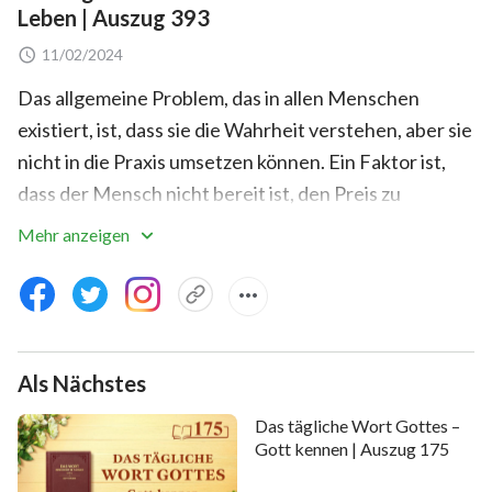
Leben | Auszug 393
11/02/2024
Das allgemeine Problem, das in allen Menschen
existiert, ist, dass sie die Wahrheit verstehen, aber sie
nicht in die Praxis umsetzen können. Ein Faktor ist,
dass der Mensch nicht bereit ist, den Preis zu
bezahlen; der andere Grund ist, dass das
Mehr anzeigen
Urteilsvermögen des Menschen zu unzureichend ist.
Er ist nicht in der Lage hinter viele der
Schwierigkeiten, die im wirklichen Leben existieren,
zu blicken, und er weiß nicht wie man richtig ausübt.
Als Nächstes
Da der Mensch zu wenig Erfahrung, ein schlechtes
Kaliber, und ein eingeschränktes Verständnis für die
Das tägliche Wort Gottes –
Wahrheit hat, ist er außerstande die Schwierigkeiten,
Gott kennen | Auszug 175
die ihm im Leben begegnen, zu meistern. Er kann nur