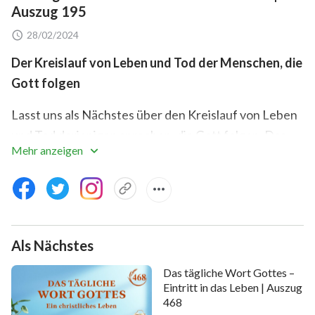
Auszug 195
28/02/2024
Der Kreislauf von Leben und Tod der Menschen, die
Gott folgen
Lasst uns als Nächstes über den Kreislauf von Leben
und Tod derjenigen sprechen, die Gott folgen. Das
Mehr anzeigen
betrifft euch, passt also auf. Denkt zunächst darüber
nach, in welche Kategorien die Menschen, die an
Gott glauben, unterteilt werden können. Es gibt zwei:
Gottes auserwähltes Volk und Dienende. Zunächst
werden wir über die von Gott auserwählten
Als Nächstes
Menschen sprechen, von denen es nur wenige gibt.
Das tägliche Wort Gottes –
Was ist mit „Gottes auserwähltem Volk“ gemeint?
Eintritt in das Leben | Auszug
Nachdem Gott alle Dinge erschaffen hatte und es die
468