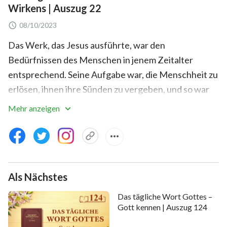
Wirkens | Auszug 22
08/10/2023
Das Werk, das Jesus ausführte, war den
Bedürfnissen des Menschen in jenem Zeitalter
entsprechend. Seine Aufgabe war, die Menschheit zu
erlösen, ihnen ihre Sünden zu vergeben, und so war
Seine Disposition gänzlich eine der Demut, Langmut,
Mehr anzeigen
Liebe, Frömmigkeit, Duldsamkeit, Barmherzigkeit und
liebevoller Güte. Er segnete die Menschheit reichlich
und brachte ihnen Gnade im Überfluss und alles,
woran sie sich möglicherweise erfreuen konnten. Er
Als Nächstes
schenkte ihnen zu ihrer Freude: Frieden und Glück,
Seine Toleranz und Liebe, Seine Barmherzigkeit und
Das tägliche Wort Gottes –
liebevolle Güte. In jenen Tagen war alles, was dem
Gott kennen | Auszug 124
Menschen begegnete, ein Überfluss an Dingen, an