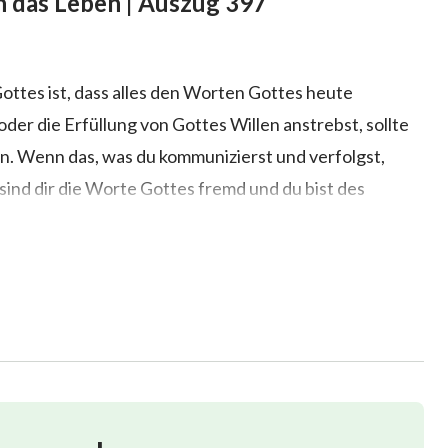
in das Leben | Auszug 397
ttes ist, dass alles den Worten Gottes heute
oder die Erfüllung von Gottes Willen anstrebst, sollte
n. Wenn das, was du kommunizierst und verfolgst,
sind dir die Worte Gottes fremd und du bist des
 Was Gott möchte, sind Menschen die Seinen
in das ist, was du zuvor verstanden hast, Gott will es
legen, werden sie ein gewaltiges Hindernis für deinen
d, dem gegenwärtigen Licht des Heiligen Geistes zu
Zeitalter folgten den Fußspuren Gottes ebenso,
olgen. Dies ist der Segen der Menschen der letzten
gen Geistes folgen können und die fähig sind, den
, wo immer Er sie hinführt – diese sind Menschen, die