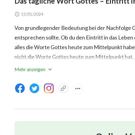
Das tägliche Wort Gottes – Eintritt 
15/01/2024
Von grundlegender Bedeutung bei der Nachfolge Go
entsprechen sollte. Ob du den Eintritt in das Leben 
alles die Worte Gottes heute zum Mittelpunkt habe
nicht die Worte Gottes heute zum Mittelpunkt hat, 
Wirkens des Heiligen Geistes vollkommen beraubt.
Mehr anzeigen
Fußspuren folgen. Gleichgültig wie wunderbar und re
nicht, und wenn du unfähig bist, solche Dinge abzu
Eintritt in die Zukunft sein. All jene, die fähig sin
folgen, sind gesegnet. Die Menschen vergangener 
dennoch konnten sie nicht bis in die heutige Zeit f
Tage. Jene, die dem gegenwärtigen Wirken des Heili
Fußspuren Gottes so zu folgen, dass sie Gott folgen