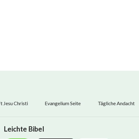
n, das neue Werk Gottes anzunehmen; sie sind die
Menschen ist es gefährlich, weder Gehorsam im
rheit. Wenn du dich nur Wirken und Worten
gendetwas Tieferes anzunehmen, dann bist du jemand,
irken des Heiligen Geistes Schritt halten kann.
jenigen, die Gott mit wahrem Herzen gehorchen, werden gewiss
von Gott gewonnen werden
 Jesu Christi
Evangelium Seite
Tägliche Andacht
Leichte Bibel