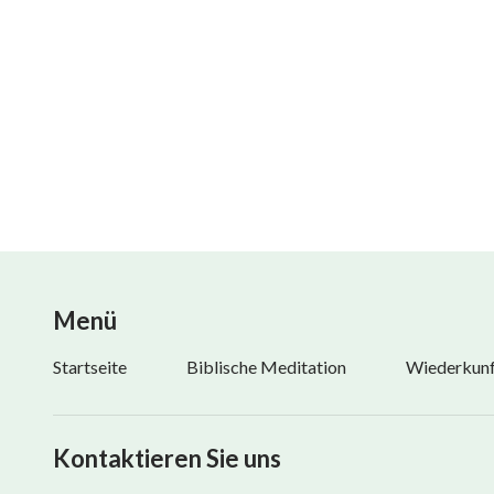
alles Hindernisse, die den Menschen davon abhalte
Feinde der Gotteskenntnis des Menschen. Für die 
Herzen zu haben, noch ein Verlangen nach der Wah
unterwirfst, die einfach sind, und unfähig bist, ir
der sich an die alten Wege hält und nicht mit dem W
– Das Wort, Bd. 1, Das Erscheinen und Wirken Gottes: Die
Menü
Startseite
Biblische Meditation
Wiederkunft
Kontaktieren Sie uns