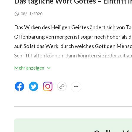
Das tägliche Wort Gottes – Eintritt 
08/11/2020
Das Wirken des Heiligen Geistes ändert sich von Tag 
Offenbarung von morgen ist sogar noch höher als die
auf. So ist das Werk, durch welches Gott den Men
Schritt halten können, dann könnten sie jederzeit
Herz haben, werden sie nicht bis ganz zum Schluss f
Mehr anzeigen
ist ein neues Zeitalter. Und in einem neuen Zeital
letzten Zeitalter, in dem die Menschen vervollkom
vollbringen, daher wird es den Menschen ohne Geh
Gottes zu folgen. Gott hält Sich nicht an irgendwe
Seines Werkes als unveränderlich. Stattdessen ist 
höher. Mit jeder Phase wird Sein Werk immer prakti
Bedürfnissen des Menschen. Erst nachdem die Men