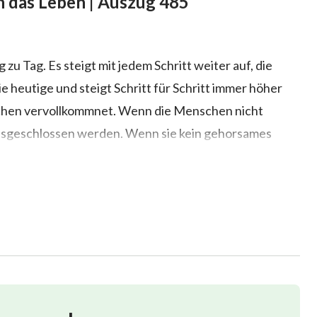
in das Leben | Auszug 485
zu Tag. Es steigt mit jedem Schritt weiter auf, die
 heutige und steigt Schritt für Schritt immer höher
schen vervollkommnet. Wenn die Menschen nicht
 ausgeschlossen werden. Wenn sie kein gehorsames
olgen können. Das vorherige Zeitalter ist vorüber; dies
ter muss neues Werk vollbracht werden. Besonders im
mnet werden, wird Gott neueres Werk schneller
orsam in ihrem Herzen schwerfallen, den Spuren
lche Regeln, noch betrachtet Er irgendeinen Abschnitt
das Werk, das Er vollbringt, immer neuer und immer
scher, entspricht immer mehr den tatsächlichen
schen ein solches Werk erfahren haben, können sie