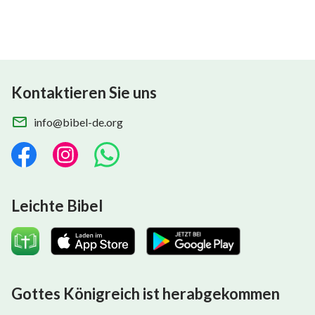
https://www.stockfootage.com
Excavator motor
(
https://freesound.org/people/laspaziale/sounds/9273
Kontaktieren Sie uns
by laspaziale/CC BY 3.0
(
https://creativecommons.org/licenses/by/3.0/
)
info@bibel-de.org
Leichte Bibel
Gottes Königreich ist herabgekommen