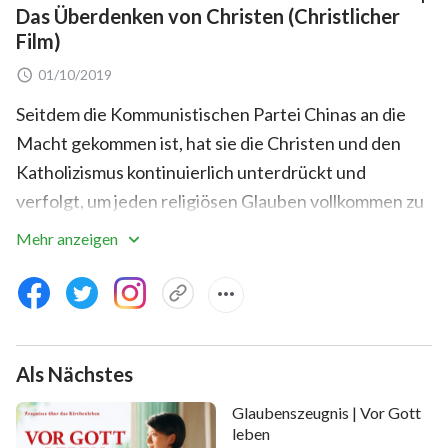
Das Überdenken von Christen (Christlicher
Film)
01/10/2019
Seitdem die Kommunistischen Partei Chinas an die
Macht gekommen ist, hat sie die Christen und den
Katholizismus kontinuierlich unterdrückt und
verfolgt, um jeden religiösen Glauben vollkommen zu
beseitigen und in China eine atheistische Zone zu
Mehr anzeigen
gründen. Besonders seit Xi Jinping der Präsident der
KPCh ist, haben die Angriffe auf den Glauben ein
Höchstmaß erreicht, und sogar die behördlich
zugelassene Drei-Selbst-Kirche wird ausgelöscht und
Als Nächstes
Kreuze werden abgerissen.
Glaubenszeugnis | Vor Gott
Yu Congguang ist ein Evangelist, der einer
leben