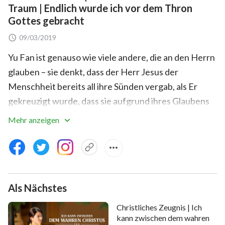
Traum | Endlich wurde ich vor dem Thron
Gottes gebracht
09/03/2019
Yu Fan ist genauso wie viele andere, die an den Herrn
glauben – sie denkt, dass der Herr Jesus der
Menschheit bereits all ihre Sünden vergab, als Er
gekreuzigt wurde, dass sie aufgrund ihres Glaubens
Rechtschaffenheit erlangt habe und sie in das
Mehr anzeigen
himmlische Königreich gewiss eintreten werde, wenn
der Herr Jesus wiederkehrt, solange sie alles
aufgeben und hart für den Herrn arbeiteten würde.
Aber ihre Mitarbeiter zeigen Bedenken: Aufgrund
Als Nächstes
unseres Glaubens an den Herrn wurden uns unsere
Sünden vergeben, und wir können dem Herrn Opfer
Christliches Zeugnis | Ich
bringen und uns für Ihn verausgaben, aber wir
kann zwischen dem wahren