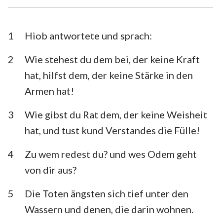
Esra
Nehemia
Esther
Hiob
1
Hiob antwortete und sprach:
Psalm
Sprüche
2
Wie stehest du dem bei, der keine Kraft
hat, hilfst dem, der keine Stärke in den
Prediger
Hohelied
Armen hat!
Jesaja
Jeremia
3
Wie gibst du Rat dem, der keine Weisheit
Klagelieder
Hesekiel
hat, und tust kund Verstandes die Fülle!
Daniel
Hosea
4
Zu wem redest du? und wes Odem geht
Joel
Amos
von dir aus?
Obadja
Jona
5
Die Toten ängsten sich tief unter den
Micha
Nahum
Wassern und denen, die darin wohnen.