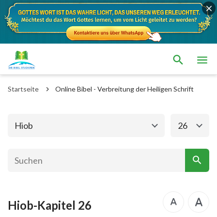
Das alte Testament
Das neue Testament
1. Mose
2. Mose
Startseite
Online Bibel - Verbreitung der Heiligen Schrift
3. Mose
4. Mose
5. Mose
Josua
Hiob
26
Richter
Rut
1.Samuel
2.Samuel
1.Könige
2.Könige
Hiob-Kapitel 26
1. Chronik
2. Chronik