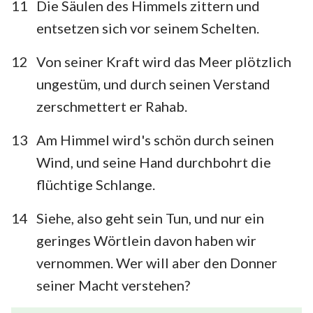
11
Die Säulen des Himmels zittern und
22
23
24
25
26
27
28
entsetzen sich vor seinem Schelten.
29
30
31
32
33
34
35
12
Von seiner Kraft wird das Meer plötzlich
36
37
38
39
40
41
42
ungestüm, und durch seinen Verstand
zerschmettert er Rahab.
13
Am Himmel wird's schön durch seinen
Wind, und seine Hand durchbohrt die
flüchtige Schlange.
14
Siehe, also geht sein Tun, und nur ein
geringes Wörtlein davon haben wir
vernommen. Wer will aber den Donner
seiner Macht verstehen?