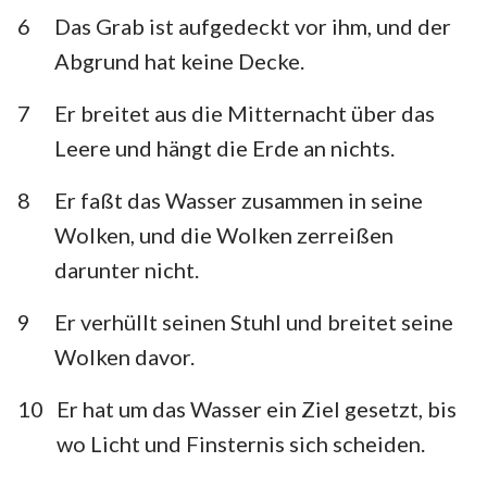
Habakuk
Zephanja
6
Das Grab ist aufgedeckt vor ihm, und der
Abgrund hat keine Decke.
Haggai
Sacharja
7
Er breitet aus die Mitternacht über das
Maleachi
Leere und hängt die Erde an nichts.
8
Er faßt das Wasser zusammen in seine
Wolken, und die Wolken zerreißen
darunter nicht.
9
Er verhüllt seinen Stuhl und breitet seine
Wolken davor.
1
2
3
4
5
6
7
10
Er hat um das Wasser ein Ziel gesetzt, bis
8
9
10
11
12
13
14
wo Licht und Finsternis sich scheiden.
15
16
17
18
19
20
21