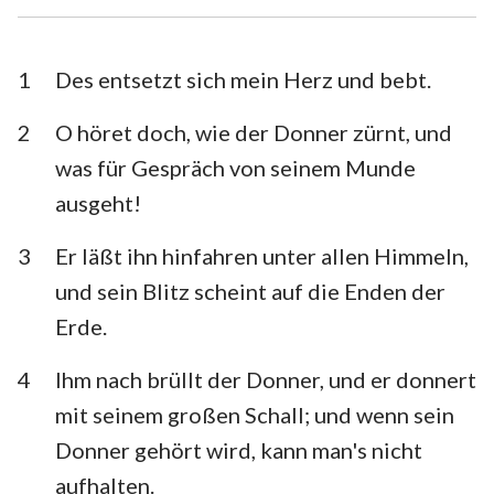
Esra
Nehemia
Esther
Hiob
1
Des entsetzt sich mein Herz und bebt.
Psalm
Sprüche
2
O höret doch, wie der Donner zürnt, und
was für Gespräch von seinem Munde
Prediger
Hohelied
ausgeht!
Jesaja
Jeremia
3
Er läßt ihn hinfahren unter allen Himmeln,
Klagelieder
Hesekiel
und sein Blitz scheint auf die Enden der
Daniel
Hosea
Erde.
Joel
Amos
4
Ihm nach brüllt der Donner, und er donnert
mit seinem großen Schall; und wenn sein
Obadja
Jona
Donner gehört wird, kann man's nicht
Micha
Nahum
aufhalten.