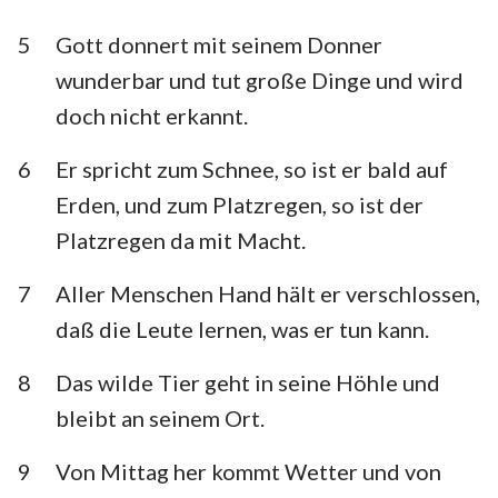
Habakuk
Zephanja
5
Gott donnert mit seinem Donner
Haggai
Sacharja
wunderbar und tut große Dinge und wird
doch nicht erkannt.
Maleachi
6
Er spricht zum Schnee, so ist er bald auf
Erden, und zum Platzregen, so ist der
Platzregen da mit Macht.
7
Aller Menschen Hand hält er verschlossen,
daß die Leute lernen, was er tun kann.
8
Das wilde Tier geht in seine Höhle und
bleibt an seinem Ort.
9
Von Mittag her kommt Wetter und von