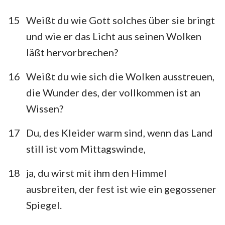
1
2
3
4
5
6
7
15
Weißt du wie Gott solches über sie bringt
8
9
10
11
12
13
14
und wie er das Licht aus seinen Wolken
15
16
17
18
19
20
21
läßt hervorbrechen?
22
23
24
25
26
27
28
16
Weißt du wie sich die Wolken ausstreuen,
29
30
31
32
33
34
35
die Wunder des, der vollkommen ist an
36
37
38
39
40
41
42
Wissen?
17
Du, des Kleider warm sind, wenn das Land
still ist vom Mittagswinde,
18
ja, du wirst mit ihm den Himmel
ausbreiten, der fest ist wie ein gegossener
Spiegel.