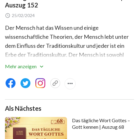
Auszug 152
25/02/2024
Der Mensch hat das Wissen und einige
wissenschaftliche Theorien, der Mensch lebt unter
dem Einfluss der Traditionskultur und jeder ist ein
Erbe der Traditionskultur. Der Mensch ist sowohl
daran gebunden, die ihm von Satan übergebene
Mehr anzeigen
Traditionskultur weiterzutragen, als auch in
Übereinstimmung mit den sozialen Trends zu
handeln, die Satan den Menschen zur Verfügung
stellt. Obwohl er von Satan nicht zu trennen ist, bei
Als Nächstes
allem, was Satan zu allen Zeiten tut, kooperiert, seine
Täuschung, Arroganz, Arglist und Bosheit akzeptiert
Das tägliche Wort Gottes –
– nachdem er diese Gesinnungen Satans besitzt – ist
Gott kennen | Auszug 68
der Mensch glücklich oder traurig unter den