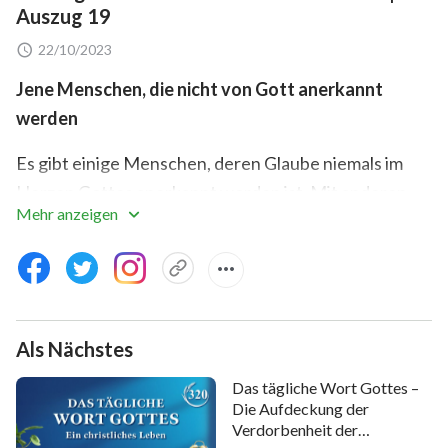
Auszug 19
22/10/2023
Jene Menschen, die nicht von Gott anerkannt
werden
Es gibt einige Menschen, deren Glaube niemals im
Herzen Gottes anerkannt worden ist. Mit anderen
Mehr anzeigen
Worten, Gott erkennt nicht an, dass diese Menschen
Seine Nachfolger sind, denn Gott lobt ihren Glauben
nicht. Denn, unabhängig davon, wie viele Jahre diese
Menschen Gott gefolgt sind, haben sich ihre Ideen
und Ansichten nie verändert. Sie sind wie die
Als Nächstes
Ungläubigen und halten sich an die Prinzipien und die
Das tägliche Wort Gottes –
Art der Ungläubigen, Dinge zu tun, und halten sich an
Die Aufdeckung der
ihre Gesetze des Überlebens und des Glaubens. Sie
Verdorbenheit der