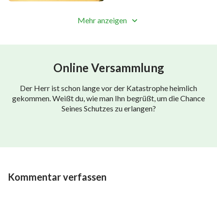
4) Schuldopfer durch Priester
Mehr anzeigen
5) Friedensopfer durch Priester
8. Vorschriften für den Verzehr der Opfergaben der
Priester
Online Versammlung
9. Reine und unreine Tiere (die gegessen und nicht
Der Herr ist schon lange vor der Katastrophe heimlich
gekommen. Weißt du, wie man Ihn begrüßt, um die Chance
gegessen werden dürfen)
Seines Schutzes zu erlangen?
10. Vorschriften für die Säuberung von Frauen nach
der Geburt
11. Richtlinien für die Untersuchung von Lepra
Kommentar verfassen
12. Vorschriften für diejenigen, die von Lepra geheilt
worden sind
13. Vorschriften für die Säuberung von infizierten