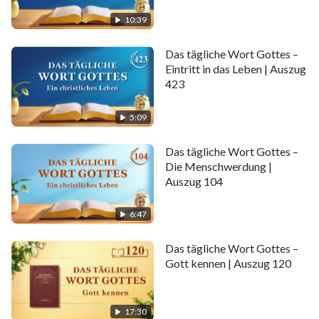
a. Brandopfer
10:39
b. Speisopfer
Das tägliche Wort Gottes –
c. Friedensopfer
Eintritt in das Leben | Auszug
423
d. Sündopfer
5:09
e. Schuldopfer
Das tägliche Wort Gottes –
f. Vorschriften für Opfergaben durch Priester (Es
Die Menschwerdung |
wird Aaron und seinen Söhnen befohlen diesen
Auszug 104
nachzukommen)
6:47
1) Brandopfer durch Priester
Das tägliche Wort Gottes –
Gott kennen | Auszug 120
2) Speisopfer durch Priester
3) Sündopfer durch Priester
17:30