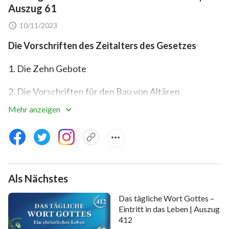
Auszug 61
10/11/2023
Die Vorschriften des Zeitalters des Gesetzes
1. Die Zehn Gebote
2. Die Vorschriften für den Bau von Altären
Mehr anzeigen
3. Vorschriften für den Umgang mit Knechten
4. Vorschriften für Diebstahl und Entschädigung
5. Das Sabbatjahr und die drei Feste einhalten
Als Nächstes
6. Vorschriften für den Sabbat
Das tägliche Wort Gottes –
7. Vorschriften für Opfergaben
Eintritt in das Leben | Auszug
412