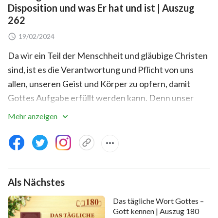
Disposition und was Er hat und ist | Auszug
262
19/02/2024
Da wir ein Teil der Menschheit und gläubige Christen
sind, ist es die Verantwortung und Pflicht von uns
allen, unseren Geist und Körper zu opfern, damit
Gottes Aufgabe erfüllt werden kann. Denn unser
komplettes Wesen kam von Gott und existiert dank
Mehr anzeigen
Gottes Herrschaft. Wenn unser Geist und unser
Körper weder Gottes Aufgabe, noch dem gerechten
Zweck der Menschheit dienen, dann werden unsere
Seelen derer unwürdig sein, die für Gottes Auftrag
Als Nächstes
gepeinigt wurden, und noch unwürdiger werden sie
im Angesicht Gottes sein, der uns alles gegeben hat.
Das tägliche Wort Gottes –
Gott kennen | Auszug 180