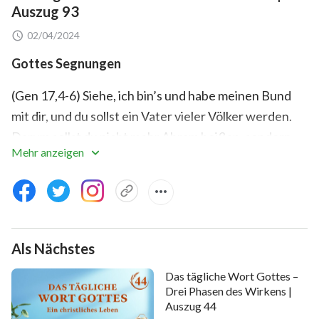
Auszug 93
02/04/2024
Gottes Segnungen
(Gen 17,4-6) Siehe, ich bin’s und habe meinen Bund
mit dir, und du sollst ein Vater vieler Völker werden.
Darum sollst du nicht mehr Abram heißen, sondern
Mehr anzeigen
Abraham soll dein Name sein; denn ich habe dich
gemacht zum Vater vieler Völker und will dich gar sehr
fruchtbar machen und will von dir Völker machen, und
sollen auch Könige von dir kommen.
Als Nächstes
(Gen 18,18-19) sintemal er ein großes und mächtiges
Volk soll werden, und alle Völker auf Erden in ihm
Das tägliche Wort Gottes –
Drei Phasen des Wirkens |
gesegnet werden sollen? Denn ich weiß, er wird
Auszug 44
befehlen seinen Kindern und seinem Hause nach ihm,