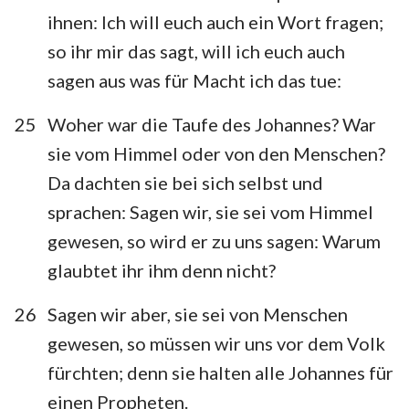
ihnen: Ich will euch auch ein Wort fragen;
so ihr mir das sagt, will ich euch auch
sagen aus was für Macht ich das tue:
25
Woher war die Taufe des Johannes? War
sie vom Himmel oder von den Menschen?
Da dachten sie bei sich selbst und
sprachen: Sagen wir, sie sei vom Himmel
gewesen, so wird er zu uns sagen: Warum
1
2
3
4
5
6
7
glaubtet ihr ihm denn nicht?
8
9
10
11
12
13
14
26
Sagen wir aber, sie sei von Menschen
15
16
17
18
19
20
21
gewesen, so müssen wir uns vor dem Volk
22
23
24
25
26
27
28
fürchten; denn sie halten alle Johannes für
einen Propheten.