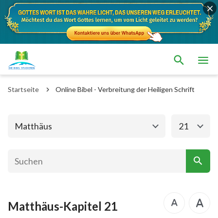
Das alte Testament
Das neue Testament
Matthäus
Markus
Startseite
Online Bibel - Verbreitung der Heiligen Schrift
Lukas
Johannes
Apostelgeschichte
Römer
Matthäus
21
1. Korinther
2. Korinther
Galater
Epheser
Philipper
Kolosser
Matthäus-Kapitel 21
1. Thessalonicher
2. Thessalonicher