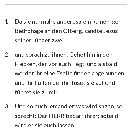
1. Timotheus
2. Timotheus
Titus
Philemon
1
Da sie nun nahe an Jerusalem kamen, gen
Bethphage an den Ölberg, sandte Jesus
Hebräer
Jakobus
seiner Jünger zwei
1. Petrus
2. Petrus
2
und sprach zu ihnen: Gehet hin in den
1. Johannes
2. Johannes
Flecken, der vor euch liegt, und alsbald
3. Johannes
Judas
werdet ihr eine Eselin finden angebunden
und ihr Füllen bei ihr; löset sie auf und
Offenbarung
führet sie zu mir!
3
Und so euch jemand etwas wird sagen, so
sprecht: Der HERR bedarf ihrer; sobald
wird er sie euch lassen.