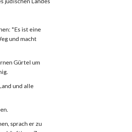
es jüdischen Landes
hannes
mer
 Korinther
en: "Es ist eine
Weg und macht
heser
losser
ernen Gürtel um
 Thessalonicher
ig.
 Timotheus
Land und alle
ilemon
kobus
en.
 Petrus
en, sprach er zu
 Johannes