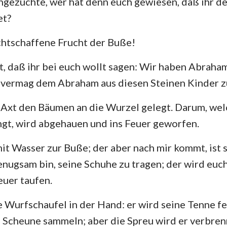
rngezüchte, wer hat denn euch gewiesen, daß ihr 
et?
Hesekiel
3. Johannes
Ju
echtschaffene Frucht der Buße!
Hosea
Offenbarung
Amos
t, daß ihr bei euch wollt sagen: Wir haben Abraham
 vermag dem Abraham aus diesen Steinen Kinder z
Jona
e Axt den Bäumen an die Wurzel gelegt. Darum, we
Nahum
ngt, wird abgehauen und ins Feuer geworfen.
Zephanja
mit Wasser zur Buße; der aber nach mir kommt, ist s
Sacharja
enugsam bin, seine Schuhe zu tragen; der wird euc
euer taufen.
e Wurfschaufel in der Hand: er wird seine Tenne f
e Scheune sammeln; aber die Spreu wird er verbre