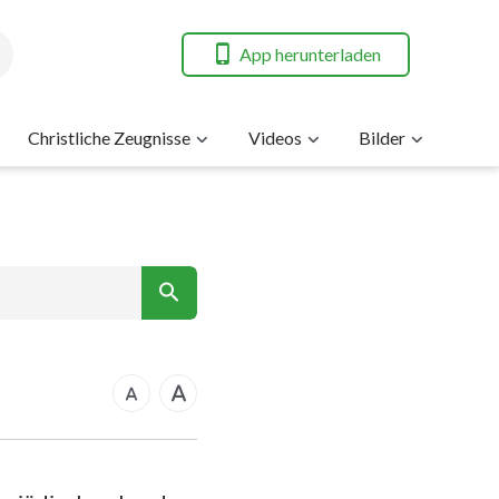
App herunterladen
Christliche Zeugnisse
Videos
Bilder
7
nt
14
21
rkus
28