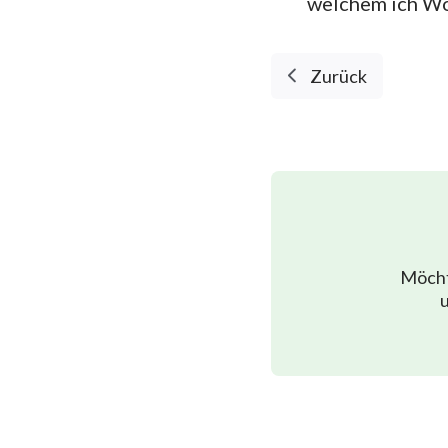
welchem ich Wo
Zurück
Möcht
u