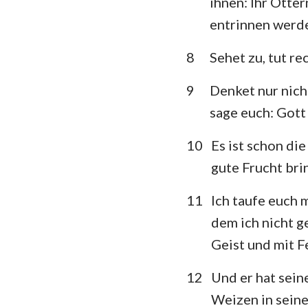
ihnen: Ihr Otte
entrinnen werd
Klagelieder
8
Sehet zu, tut r
Daniel
Joel
9
Denket nur nich
sage euch: Gott
Obadja
10
Es ist schon di
Micha
gute Frucht bri
Habakuk
11
Ich taufe euch 
Haggai
dem ich nicht g
Maleachi
Geist und mit F
12
Und er hat sein
Weizen in sein