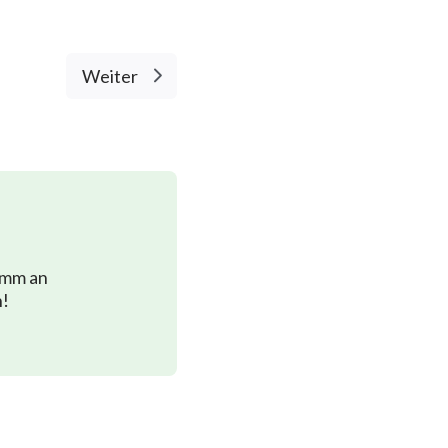
Weiter
imm an
n!