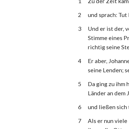
1
Zu der Zeit kam
3. Mose
5. Mose
2
und sprach: Tut
Richter
3
Und er ist der, 
Stimme eines P
1.Samuel
richtig seine St
1.Könige
4
Er aber, Johann
1. Chronik
seine Lenden; s
Esra
5
Da ging zu ihm 
Esther
Länder an dem 
Psalm
6
und ließen sich
Prediger
7
Als er nun viel
Jesaja