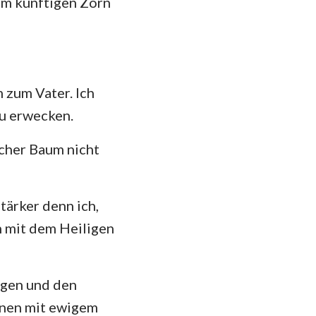
dem künftigen Zorn
das
 zum Vater. Ich
u erwecken.
lcher Baum nicht
tärker denn ich,
h mit dem Heiligen
egen und den
nnen mit ewigem