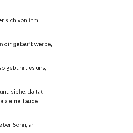
er sich von ihm
n dir getauft werde,
so gebührt es uns,
und siehe, da tat
 als eine Taube
eber Sohn, an