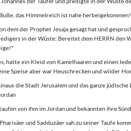
 Johannes der Täufer und predigte in der Wüste d
4. Mose
Lukas
Jo
Josua
Apostelgeschichte
Rö
 Buße, das Himmelreich ist nahe herbeigekommen!
Rut
1. Korinther
2.
von dem der Prophet Jesaja gesagt hat und gesproch
redigers in der Wüste: Bereitet dem HERRN den 
2.Samuel
Galater
Ep
eige!"
2.Könige
Philipper
Ko
es, hatte ein Kleid von Kamelhaaren und einen led
2. Chronik
1. Thessalonicher
2.
eine Speise aber war Heuschrecken und wilder Hon
Nehemia
1. Timotheus
2.
hinaus die Stadt Jerusalem und das ganze jüdische 
Hiob
Titus
Ph
Jordan
Sprüche
Hebräer
Ja
 taufen von ihm im Jordan und bekannten ihre Sünd
Hohelied
1. Petrus
2.
e Pharisäer und Sadduzäer sah zu seiner Taufe komm
Jeremia
1. Johannes
2.