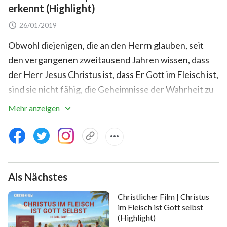
erkennt (Highlight)
26/01/2019
Obwohl diejenigen, die an den Herrn glauben, seit
den vergangenen zweitausend Jahren wissen, dass
der Herr Jesus Christus ist, dass Er Gott im Fleisch ist,
sind sie nicht fähig, die Geheimnisse der Wahrheit zu
verstehen, die sich darauf beziehen, was Gottes
Mehr anzeigen
Menschwerdung
ist und wie wir den
menschgewordenen Gott kennen sollten. Aus diesem
Grund behandelten Ihn einige Menschen, als ob Er
nur ein gewöhnlicher Mensch wäre und weigerten
Als Nächstes
sich, das Werk des Allmächtigen Gottes der letzten
Tage zu akzeptieren, als der Allmächtige Gott der
Christlicher Film | Christus
letzten Tage Fleisch wurde, um zu kommen, um Sein
im Fleisch ist Gott selbst
(Highlight)
Werk des Gerichts zu verrichten. Es ist sehr