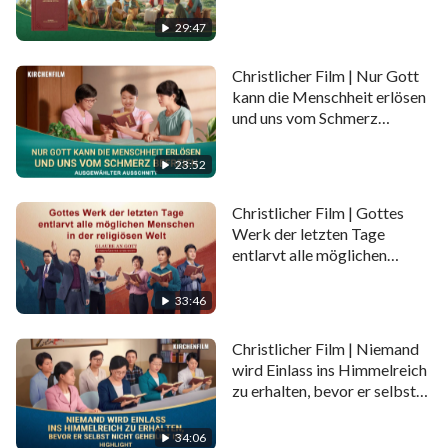
wahrscheinlich, dass die Menschen auf diese Weise
29:47
Gottes Errettung der letzten Tage verlieren werden.
Es ist offensichtlich, dass das Verständnis von der
Christlicher Film | Nur Gott
kann die Menschheit erlösen
Wahrheit über die Menschwerdung entscheidend ist,
und uns vom Schmerz
um die Wiederkehr des Herrn willkommen zu heißen.
befreien (Highlight)
23:52
Christlicher Film | Gottes
Werk der letzten Tage
entlarvt alle möglichen
Menschen in der religiösen
Welt (Highlight)
33:46
Christlicher Film | Niemand
wird Einlass ins Himmelreich
zu erhalten, bevor er selbst
nicht geheiligt ist (Highlight)
34:06