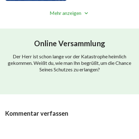
Angst,
Mehr anzeigen
denn in unseren Augen ist Er nur ein armer
Glaubender.
Online Versammlung
Unsere Schritte beobachtet Er,
Der Herr ist schon lange vor der Katastrophe heimlich
unsere Gedanken liegen offen vor Ihm.
gekommen. Weißt du, wie man Ihn begrüßt, um die Chance
Seines Schutzes zu erlangen?
Keiner interessiert sich für Gottes Existenz
oder stellt sich Seine Funktion vor.
Niemand errät, wer Er ist.
Kommentar verfassen
Wir folgen nur unserem Streben,
als hätte Gott nichts, nichts mit uns zu tun …