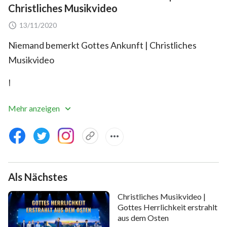
Christliches Musikvideo
13/11/2020
Niemand bemerkt Gottes Ankunft | Christliches
Musikvideo
I
Niemand bemerkt Gottes Ankunft,
Mehr anzeigen
kein Mensch begrüßt Sein Kommen.
Und zudem kennt keiner all die Dinge, die Er tun wird,
und zudem kennt keiner all die Dinge, die Er tun wird.
Als Nächstes
Der Menschen Leben bleibt unverändert;
Christliches Musikvideo |
Gottes Herrlichkeit erstrahlt
aus dem Osten
ihr Herz ist noch dasselbe,