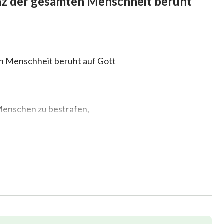
enz der gesamten Menschheit beruht
en Menschheit beruht auf Gott
Menschen zu bestrafen,
n festzulegen.