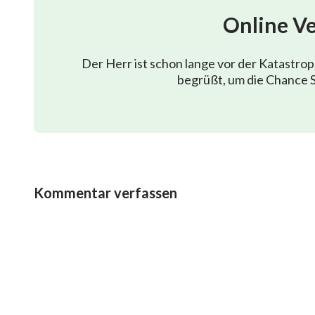
dass alles, was Gott getan hat, richtig ist und alles,
Online V
was Gott getan hat, ein Ausdruck Gottes Disposition
Der Herr ist schon lange vor der Katastro
Es ist nicht das Tun des Menschen,
begrüßt, um die Chance S
schon gar nicht das der Natur, das die Menschheit 
Im Gegenteil, Gott ist es, der jedes Lebewesen der
Ⅱ
Kommentar verfassen
Ohne Gottes Existenz wird die Menschheit nur unt
und eine Plage von Katastrophen erleiden.
Kein Mensch wird jemals wieder die schöne Sonne
oder die grüne Welt sehen;