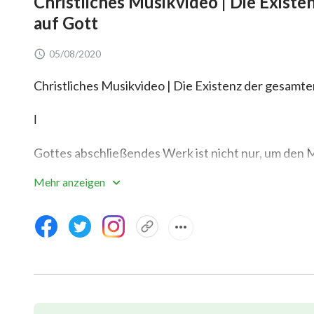
Christliches Musikvideo | Die Exist
auf Gott
05/08/2020
Christliches Musikvideo | Die Existenz der gesamt
Ⅰ
Gottes abschließendes Werk ist nicht nur, um den 
Mehr anzeigen
sondern auch um den Bestimmungsort des Mensche
Mehr noch ist es, um von allen für all das,
was Gott getan hat, Anerkennung zu erhalten.
Gott will, dass jeder einzelne Mensch sieht,