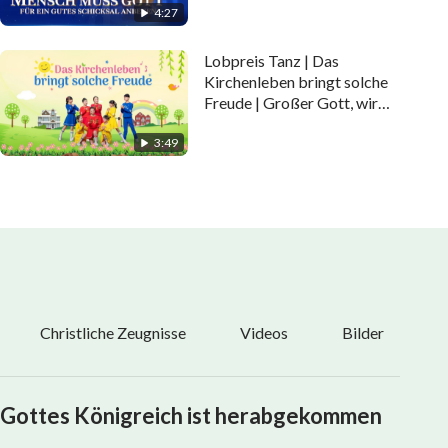
4:27
Lobpreis Tanz | Das
Kirchenleben bringt solche
Freude | Großer Gott, wir
loben Dich
3:49
Christliche Zeugnisse
Videos
Bilder
Gottes Königreich ist herabgekommen