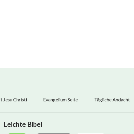
odes begegnen.
illstehen.
 Jesu Christi
Evangelium Seite
Tägliche Andacht
Leichte Bibel