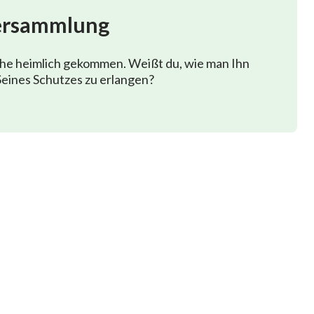
ersammlung
 ist.
phe heimlich gekommen. Weißt du, wie man Ihn
eines Schutzes zu erlangen?
hervorgebracht hat.
 Schöpfung nährt.
ergehen,
 und den Mond