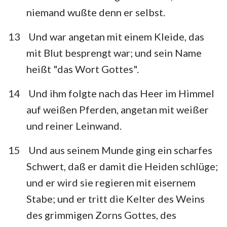
niemand wußte denn er selbst.
13
Und war angetan mit einem Kleide, das
1
2
3
4
5
6
7
mit Blut besprengt war; und sein Name
8
9
10
11
12
13
14
heißt "das Wort Gottes".
15
16
17
18
19
20
21
14
Und ihm folgte nach das Heer im Himmel
22
auf weißen Pferden, angetan mit weißer
und reiner Leinwand.
15
Und aus seinem Munde ging ein scharfes
Schwert, daß er damit die Heiden schlüge;
und er wird sie regieren mit eisernem
Stabe; und er tritt die Kelter des Weins
des grimmigen Zorns Gottes, des