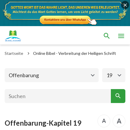
Das alte Testament
Das neue Testament
Matthäus
Markus
Startseite
Online Bibel - Verbreitung der Heiligen Schrift
Lukas
Johannes
Apostelgeschichte
Römer
Offenbarung
19
1. Korinther
2. Korinther
Galater
Epheser
Philipper
Kolosser
Offenbarung-Kapitel 19
1. Thessalonicher
2. Thessalonicher