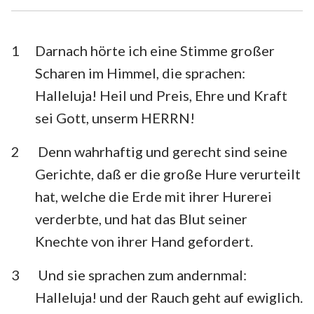
1. Timotheus
2. Timotheus
Titus
Philemon
1
Darnach hörte ich eine Stimme großer
Scharen im Himmel, die sprachen:
Hebräer
Jakobus
Halleluja! Heil und Preis, Ehre und Kraft
1. Petrus
2. Petrus
sei Gott, unserm HERRN!
1. Johannes
2. Johannes
2
Denn wahrhaftig und gerecht sind seine
3. Johannes
Judas
Gerichte, daß er die große Hure verurteilt
hat, welche die Erde mit ihrer Hurerei
Offenbarung
verderbte, und hat das Blut seiner
Knechte von ihrer Hand gefordert.
3
Und sie sprachen zum andernmal:
Halleluja! und der Rauch geht auf ewiglich.