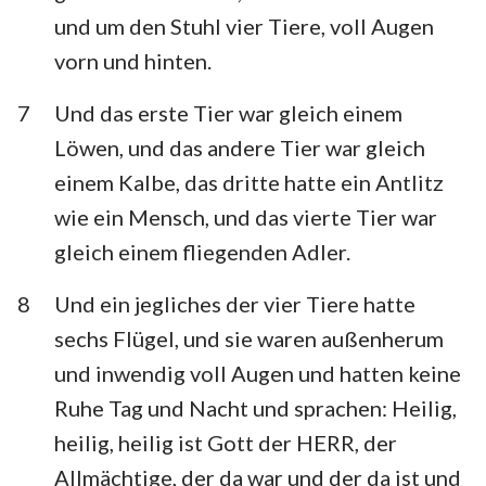
und um den Stuhl vier Tiere, voll Augen
vorn und hinten.
7
Und das erste Tier war gleich einem
Löwen, und das andere Tier war gleich
einem Kalbe, das dritte hatte ein Antlitz
wie ein Mensch, und das vierte Tier war
1
2
3
4
5
6
7
gleich einem fliegenden Adler.
8
9
10
11
12
13
14
8
Und ein jegliches der vier Tiere hatte
15
16
17
18
19
20
21
sechs Flügel, und sie waren außenherum
22
und inwendig voll Augen und hatten keine
Ruhe Tag und Nacht und sprachen: Heilig,
heilig, heilig ist Gott der HERR, der
Allmächtige, der da war und der da ist und