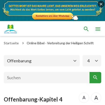
Das alte Testament
Das neue Testament
Matthäus
Markus
Startseite
Online Bibel - Verbreitung der Heiligen Schrift
Lukas
Johannes
Apostelgeschichte
Römer
Offenbarung
4
1. Korinther
2. Korinther
Galater
Epheser
Philipper
Kolosser
Offenbarung-Kapitel 4
1. Thessalonicher
2. Thessalonicher