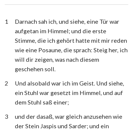
1. Timotheus
2. Timotheus
Titus
Philemon
1
Darnach sah ich, und siehe, eine Tür war
aufgetan im Himmel; und die erste
Hebräer
Jakobus
Stimme, die ich gehört hatte mit mir reden
1. Petrus
2. Petrus
wie eine Posaune, die sprach: Steig her, ich
will dir zeigen, was nach diesem
1. Johannes
2. Johannes
geschehen soll.
3. Johannes
Judas
2
Und alsobald war ich im Geist. Und siehe,
Offenbarung
ein Stuhl war gesetzt im Himmel, und auf
dem Stuhl saß einer;
3
und der dasaß, war gleich anzusehen wie
der Stein Jaspis und Sarder; und ein