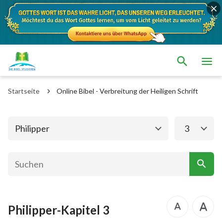
Das alte Testament
Das neue Testament
Matthäus
Markus
Startseite
Online Bibel - Verbreitung der Heiligen Schrift
Lukas
Johannes
Apostelgeschichte
Römer
Philipper
3
1. Korinther
2. Korinther
Galater
Epheser
Philipper
Kolosser
Philipper-Kapitel 3
1. Thessalonicher
2. Thessalonicher