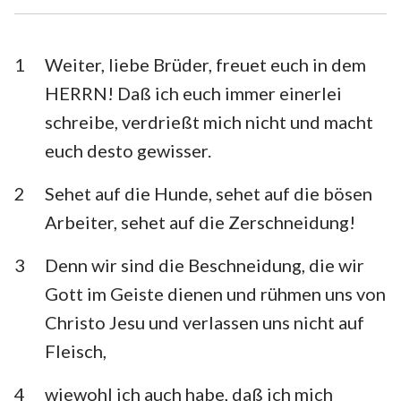
1. Timotheus
2. Timotheus
Titus
Philemon
1
Weiter, liebe Brüder, freuet euch in dem
HERRN! Daß ich euch immer einerlei
Hebräer
Jakobus
schreibe, verdrießt mich nicht und macht
1. Petrus
2. Petrus
euch desto gewisser.
1. Johannes
2. Johannes
2
Sehet auf die Hunde, sehet auf die bösen
3. Johannes
Judas
Arbeiter, sehet auf die Zerschneidung!
Offenbarung
3
Denn wir sind die Beschneidung, die wir
Gott im Geiste dienen und rühmen uns von
Christo Jesu und verlassen uns nicht auf
Fleisch,
4
wiewohl ich auch habe, daß ich mich