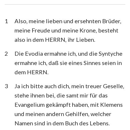
1. Timotheus
2. Timotheus
Titus
Philemon
1
Also, meine lieben und ersehnten Brüder,
meine Freude und meine Krone, besteht
Hebräer
Jakobus
also in dem HERRN, ihr Lieben.
1. Petrus
2. Petrus
2
Die Evodia ermahne ich, und die Syntyche
1. Johannes
2. Johannes
ermahne ich, daß sie eines Sinnes seien in
3. Johannes
Judas
dem HERRN.
Offenbarung
3
Ja ich bitte auch dich, mein treuer Geselle,
stehe ihnen bei, die samt mir für das
Evangelium gekämpft haben, mit Klemens
und meinen andern Gehilfen, welcher
Namen sind in dem Buch des Lebens.