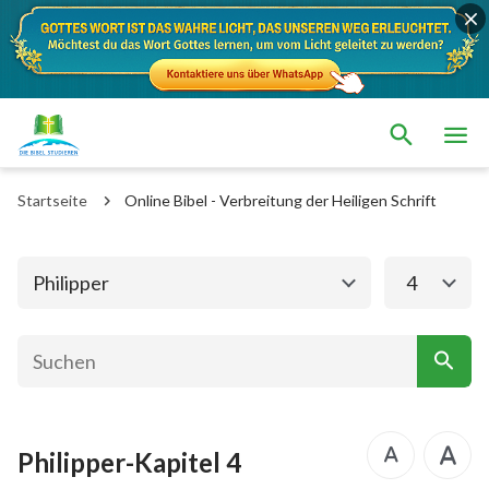
Das alte Testament
Das neue Testament
Matthäus
Markus
Startseite
Online Bibel - Verbreitung der Heiligen Schrift
Lukas
Johannes
Apostelgeschichte
Römer
Philipper
4
1. Korinther
2. Korinther
Galater
Epheser
Philipper
Kolosser
Philipper-Kapitel 4
1. Thessalonicher
2. Thessalonicher