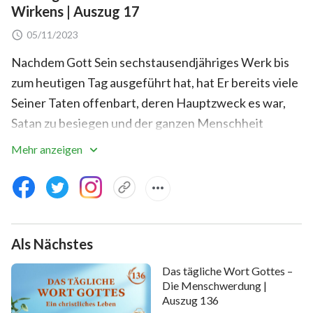
Wirkens | Auszug 17
05/11/2023
Nachdem Gott Sein sechstausendjähriges Werk bis
zum heutigen Tag ausgeführt hat, hat Er bereits viele
Seiner Taten offenbart, deren Hauptzweck es war,
Satan zu besiegen und der ganzen Menschheit
Errettung zu bringen. Er nutzt diese Möglichkeit, um
Mehr anzeigen
allem im Himmel, allem auf Erden, allem in den
Meeren sowie dem letzten Objekt von Gottes
Schöpfung auf Erden zu ermöglichen, Seine
Allmächtigkeit zu sehen und alle Seine Taten zu
Als Nächstes
bezeugen. Er ergreift die Gelegenheit, die Ihm durch
Sein Besiegen Satans geboten wird, um der
Das tägliche Wort Gottes –
Menschheit alle Seine Taten zu offenbaren und ihnen
Die Menschwerdung |
Auszug 136
zu ermöglichen, Ihn zu preisen und Seine Weisheit