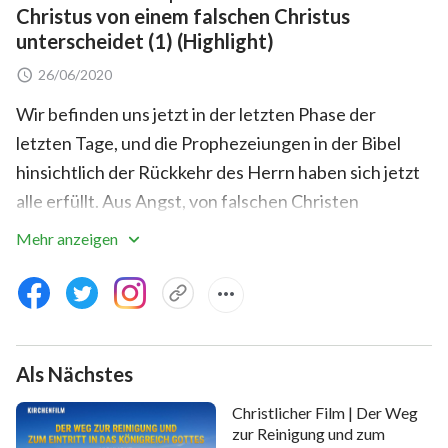
Christus von einem falschen Christus
unterscheidet (1) (Highlight)
26/06/2020
Wir befinden uns jetzt in der letzten Phase der
letzten Tage, und die Prophezeiungen in der Bibel
hinsichtlich der Rückkehr des Herrn haben sich jetzt
alle erfüllt. Aus Angst, von falschen Christen
getäuscht zu werden, verschließen viele Menschen
Mehr anzeigen
ihre Türen und bleiben unter sich. Auch wenn sie
jemanden hören, der bezeugt, dass der Herr
zurückgekehrt ist, begeben sie sich nicht auf die
Suche oder stellen Recherchen an, und überdies
Als Nächstes
glauben sie, dass jedwedes Predigen, das besagt,
dass der Herr im Fleisch zurückgekehrt sei, falsch und
Christlicher Film | Der Weg
irreführend sei. Wie sollten wir den wahren Christus
zur Reinigung und zum