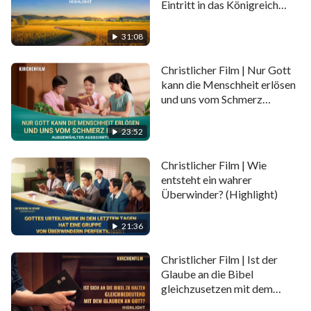
Eintritt in das Königreich
von den falschen Christen unterscheiden und die
Gottes (Highlight)
Rückkehr des Herrn begrüßen? Finden Sie die
31:08
Antwort in diesem Video.
Christlicher Film | Nur Gott
kann die Menschheit erlösen
und uns vom Schmerz
befreien (Highlight)
23:52
Christlicher Film | Wie
entsteht ein wahrer
Überwinder? (Highlight)
21:36
Christlicher Film | Ist der
Glaube an die Bibel
gleichzusetzen mit dem
Glauben an den Herrn?