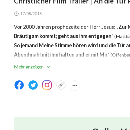
Christlicher Film Trailer | An die Tür
17/08/2018
Vor 2000 Jahren prophezeite der Herr Jesus: „
Zur 
Bräutigam kommt; geht aus ihm entgegen
“
(Matthä
So jemand Meine Stimme hören wird und die Tür a
Abendmahl mit ihm halten und er mit Mir
“
(Offenbar
Gläubigen im Herrn wachsam gewesen und warteten 
Mehr anzeigen
also an die Tür der Menschheit klopfen, wenn Er zu
bezeugt, dass der Herr Jesus zurückgekehrt ist – A
Urteils der letzten Tage übernommen hat. Diese Nac
Yang Aiguang, die Protagonistin des Films, glaubt 
enthusiastisch an der Arbeit und am Predigen betei
begrüßen. Eines Tages kommen zwei Menschen und 