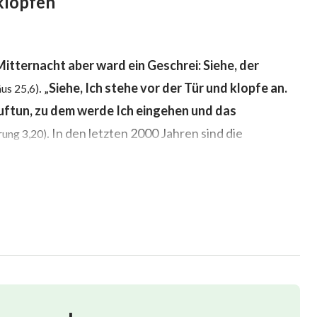
 klopfen
Mitternacht aber ward ein Geschrei: Siehe, der
. „
Siehe, Ich stehe vor der Tür und klopfe an.
us 25,6)
uftun, zu dem werde Ich eingehen und das
. In den letzten 2000 Jahren sind die
ung 3,20)
auf das Klopfen des Herrn an der Tür, wie wird Er
rückkehrt? In den letzten Tagen haben einige Leute
llmächtiger Gott als Mensch – und dass Er das Werk des
hricht hat die gesamte religiöse Welt erschüttert.
seit Jahrzehnten an den Herrn und war schon immer
ligt und wartete darauf, die Rückkehr des Herrn zu
klopfen an die Tür, sagen Yang Aiguang und ihrem