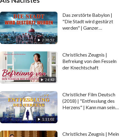
Als Nächstes
Das zerstörte Babylon |
"Die Stadt wird gestürzt
werden" | Ganzer
christlicher Film (Deutsch)
2:38:52
Christliches Zeugnis |
Befreiung von den Fesseln
der Knechtschaft
24:42
Christlicher Film Deutsch
(2018) | "Entfesslung des
Herzens" | Kann man sein
Schicksal wirklich
1:11:02
beherrschen?
Christliches Zeugnis | Mein