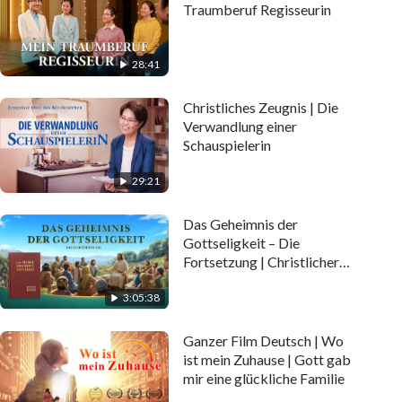
Traumberuf Regisseurin
28:41
Christliches Zeugnis | Die
Verwandlung einer
Schauspielerin
29:21
Das Geheimnis der
Gottseligkeit – Die
Fortsetzung | Christlicher
Film
3:05:38
Ganzer Film Deutsch | Wo
ist mein Zuhause | Gott gab
mir eine glückliche Familie