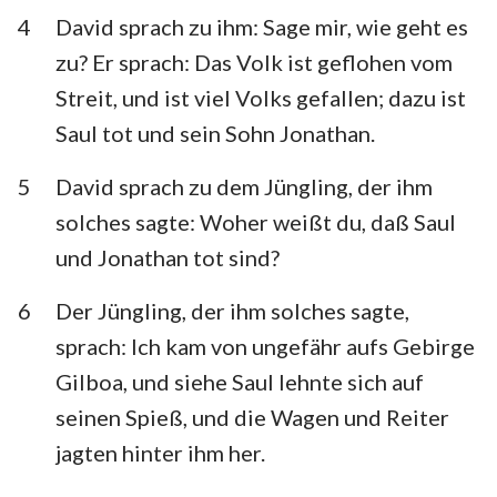
Habakuk
Zephanja
4
David sprach zu ihm: Sage mir, wie geht es
zu? Er sprach: Das Volk ist geflohen vom
Haggai
Sacharja
Streit, und ist viel Volks gefallen; dazu ist
Maleachi
Saul tot und sein Sohn Jonathan.
5
David sprach zu dem Jüngling, der ihm
solches sagte: Woher weißt du, daß Saul
und Jonathan tot sind?
6
Der Jüngling, der ihm solches sagte,
sprach: Ich kam von ungefähr aufs Gebirge
Gilboa, und siehe Saul lehnte sich auf
seinen Spieß, und die Wagen und Reiter
jagten hinter ihm her.