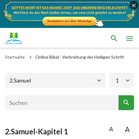
Das alte Testament
Das neue Testament
1. Mose
2. Mose
Startseite
Online Bibel - Verbreitung der Heiligen Schrift
3. Mose
4. Mose
5. Mose
Josua
2.Samuel
1
Richter
Rut
1.Samuel
2.Samuel
1.Könige
2.Könige
2.Samuel-Kapitel 1
1. Chronik
2. Chronik