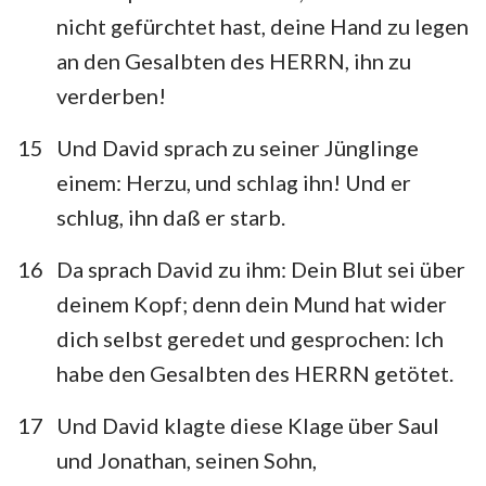
nicht gefürchtet hast, deine Hand zu legen
an den Gesalbten des HERRN, ihn zu
verderben!
15
Und David sprach zu seiner Jünglinge
einem: Herzu, und schlag ihn! Und er
schlug, ihn daß er starb.
1
2
3
4
5
6
7
16
Da sprach David zu ihm: Dein Blut sei über
8
9
10
11
12
13
14
deinem Kopf; denn dein Mund hat wider
15
16
17
18
19
20
21
dich selbst geredet und gesprochen: Ich
22
23
24
habe den Gesalbten des HERRN getötet.
17
Und David klagte diese Klage über Saul
und Jonathan, seinen Sohn,