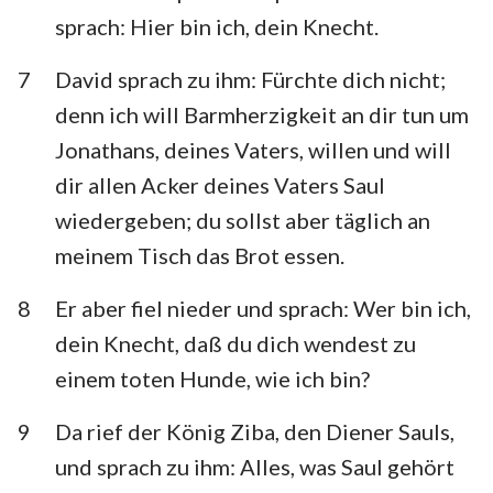
sprach: Hier bin ich, dein Knecht.
7
David sprach zu ihm: Fürchte dich nicht;
denn ich will Barmherzigkeit an dir tun um
Jonathans, deines Vaters, willen und will
dir allen Acker deines Vaters Saul
wiedergeben; du sollst aber täglich an
meinem Tisch das Brot essen.
8
Er aber fiel nieder und sprach: Wer bin ich,
dein Knecht, daß du dich wendest zu
einem toten Hunde, wie ich bin?
1
2
3
4
5
6
7
9
Da rief der König Ziba, den Diener Sauls,
8
9
10
11
12
13
14
und sprach zu ihm: Alles, was Saul gehört
15
16
17
18
19
20
21