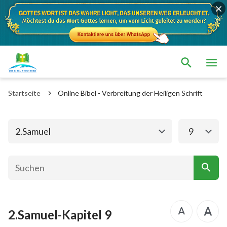
Das alte Testament
Das neue Testament
1. Mose
2. Mose
Startseite
Online Bibel - Verbreitung der Heiligen Schrift
3. Mose
4. Mose
5. Mose
Josua
2.Samuel
9
Richter
Rut
1.Samuel
2.Samuel
1.Könige
2.Könige
2.Samuel-Kapitel 9
1. Chronik
2. Chronik