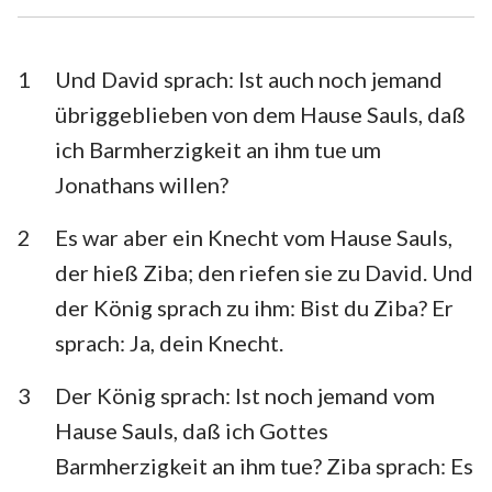
Esra
Nehemia
Esther
Hiob
1
Und David sprach: Ist auch noch jemand
übriggeblieben von dem Hause Sauls, daß
Psalm
Sprüche
ich Barmherzigkeit an ihm tue um
Prediger
Hohelied
Jonathans willen?
Jesaja
Jeremia
2
Es war aber ein Knecht vom Hause Sauls,
Klagelieder
Hesekiel
der hieß Ziba; den riefen sie zu David. Und
der König sprach zu ihm: Bist du Ziba? Er
Daniel
Hosea
sprach: Ja, dein Knecht.
Joel
Amos
3
Der König sprach: Ist noch jemand vom
Obadja
Jona
Hause Sauls, daß ich Gottes
Micha
Nahum
Barmherzigkeit an ihm tue? Ziba sprach: Es