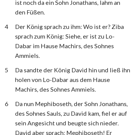
ist noch da ein Sohn Jonathans, lahm an
Habakuk
Zephanja
den Füßen.
Haggai
Sacharja
4
Der König sprach zu ihm: Wo ist er? Ziba
Maleachi
sprach zum König: Siehe, er ist zu Lo-
Dabar im Hause Machirs, des Sohnes
Ammiels.
5
Da sandte der König David hin und ließ ihn
holen von Lo-Dabar aus dem Hause
Machirs, des Sohnes Ammiels.
6
Da nun Mephiboseth, der Sohn Jonathans,
des Sohnes Sauls, zu David kam, fiel er auf
sein Angesicht und beugte sich nieder.
David aber sprach: Mephiboseth! Er