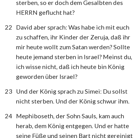
sterben, so er doch dem Gesalbten des
HERRN geflucht hat?
22
David aber sprach: Was habe ich mit euch
zu schaffen, ihr Kinder der Zeruja, daß ihr
mir heute wollt zum Satan werden? Sollte
heute jemand sterben in Israel? Meinst du,
ich wisse nicht, daß ich heute bin König
1
2
3
4
5
6
7
geworden über Israel?
8
9
10
11
12
13
14
23
Und der König sprach zu Simei: Du sollst
15
16
17
18
19
20
21
nicht sterben. Und der König schwur ihm.
22
23
24
24
Mephiboseth, der Sohn Sauls, kam auch
herab, dem König entgegen. Und er hatte
seine Füße und seinen Bart nicht gereinigt