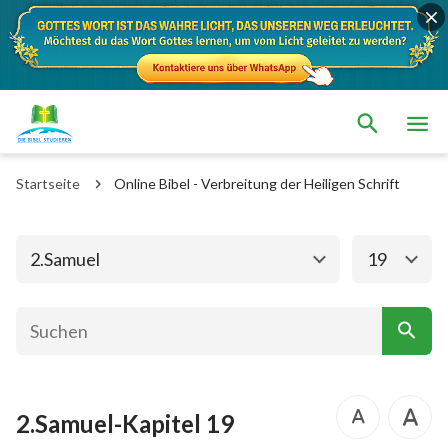
Das alte Testament
Das neue Testament
1. Mose
2. Mose
Startseite
Online Bibel - Verbreitung der Heiligen Schrift
3. Mose
4. Mose
5. Mose
Josua
2.Samuel
19
Richter
Rut
1.Samuel
2.Samuel
1.Könige
2.Könige
2.Samuel-Kapitel 19
1. Chronik
2. Chronik