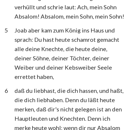
Habakuk
Zephanja
verhüllt und schrie laut: Ach, mein Sohn
Absalom! Absalom, mein Sohn, mein Sohn!
Haggai
Sacharja
5
Joab aber kam zum König ins Haus und
Maleachi
sprach: Du hast heute schamrot gemacht
alle deine Knechte, die heute deine,
deiner Söhne, deiner Töchter, deiner
Weiber und deiner Kebsweiber Seele
errettet haben,
6
daß du liebhast, die dich hassen, und haßt,
die dich liebhaben. Denn du läßt heute
merken, daß dir's nicht gelegen ist an den
Hauptleuten und Knechten. Denn ich
merke heute wohl: wenn dir nur Absalom