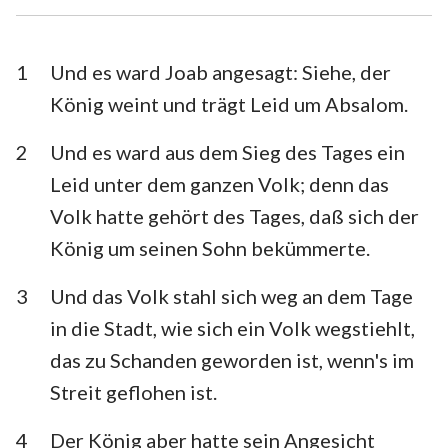
Esra
Nehemia
Esther
Hiob
1
Und es ward Joab angesagt: Siehe, der
König weint und trägt Leid um Absalom.
Psalm
Sprüche
2
Und es ward aus dem Sieg des Tages ein
Prediger
Hohelied
Leid unter dem ganzen Volk; denn das
Jesaja
Jeremia
Volk hatte gehört des Tages, daß sich der
Klagelieder
Hesekiel
König um seinen Sohn bekümmerte.
Daniel
Hosea
3
Und das Volk stahl sich weg an dem Tage
in die Stadt, wie sich ein Volk wegstiehlt,
Joel
Amos
das zu Schanden geworden ist, wenn's im
Obadja
Jona
Streit geflohen ist.
Micha
Nahum
4
Der König aber hatte sein Angesicht