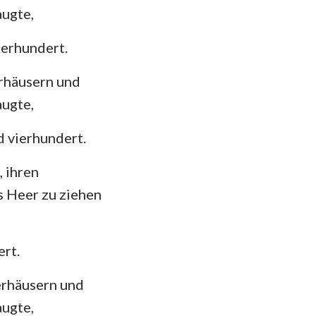
augte,
ierhundert.
erhäusern und
augte,
 vierhundert.
 ihren
s Heer zu ziehen
rt.
erhäusern und
augte,