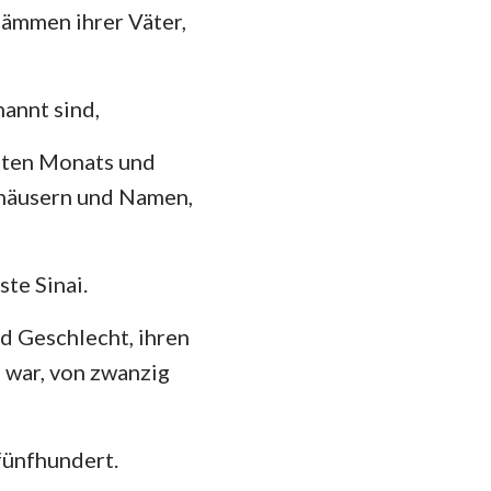
tämmen ihrer Väter,
annt sind,
iten Monats und
rhäusern und Namen,
te Sinai.
nd Geschlecht, ihren
 war, von zwanzig
fünfhundert.