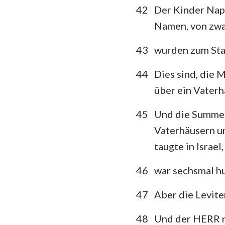
42
Der Kinder Naph
Namen, von zwan
43
wurden zum Sta
44
Dies sind, die 
über ein Vaterh
45
Und die Summe d
Vaterhäusern un
taugte in Israel,
46
war sechsmal h
47
Aber die Levite
48
Und der HERR r