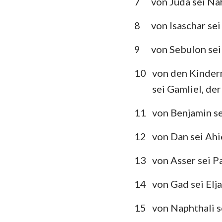
7
von Juda sei N
Klagelieder
8
von Isaschar se
Daniel
9
von Sebulon sei
Joel
10
von den Kinder
Obadja
sei Gamliel, de
Micha
11
von Benjamin se
Habakuk
12
von Dan sei Ahi
Haggai
13
von Asser sei P
Maleachi
14
von Gad sei Elj
15
von Naphthali s