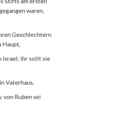
s Stifts am ersten
hannes
 gegangen waren,
35
mer
 Korinther
hren Geschlechtern
heser
u Haupt,
losser
srael; ihr sollt sie
 Thessalonicher
 Timotheus
n Vaterhaus.
ilemon
: von Ruben sei
kobus
 Petrus
 Johannes