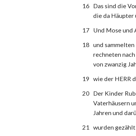
16
Das sind die Vo
die da Häupter 
17
Und Mose und Aa
18
und sammelten 
rechneten nach
von zwanzig Jah
19
wie der HERR de
20
Der Kinder Rube
Vaterhäusern un
Jahren und darü
21
wurden gezählt