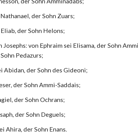
ahesson, der Sohn Amminadabs;
Hesekiel
3. Johannes
Ju
i Nathanael, der Sohn Zuars;
Hosea
Offenbarung
 Eliab, der Sohn Helons;
Amos
n Josephs: von Ephraim sei Elisama, der Sohn Amm
Jona
r Sohn Pedazurs;
Nahum
i Abidan, der Sohn des Gideoni;
Zephanja
eser, der Sohn Ammi-Saddais;
Sacharja
agiel, der Sohn Ochrans;
asaph, der Sohn Deguels;
ei Ahira, der Sohn Enans.