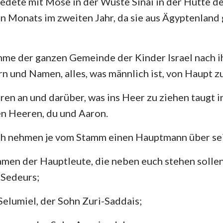
dete mit Mose in der Wüste Sinai in der Hütte de
4. Mose
Lukas
Jo
n Monats im zweiten Jahr, da sie aus Ägyptenland
29
30
31
32
33
34
Josua
Apostelgeschichte
Rö
36
Rut
1. Korinther
2.
me der ganzen Gemeinde der Kinder Israel nach i
2.Samuel
Galater
Ep
n und Namen, alles, was männlich ist, von Haupt z
2.Könige
Philipper
Ko
en an und darüber, was ins Heer zu ziehen taugt in I
2. Chronik
1. Thessalonicher
2.
en Heeren, du und Aaron.
Nehemia
1. Timotheus
2.
ch nehmen je vom Stamm einen Hauptmann über sei
Hiob
Titus
Ph
amen der Hauptleute, die neben euch stehen sollen
 Sedeurs;
Sprüche
Hebräer
Ja
Hohelied
1. Petrus
2.
Selumiel, der Sohn Zuri-Saddais;
Jeremia
1. Johannes
2.