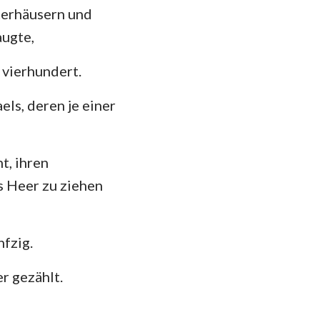
terhäusern und
augte,
vierhundert.
els, deren je einer
t, ihren
s Heer zu ziehen
fzig.
r gezählt.