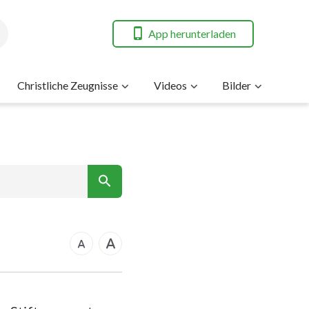
App herunterladen
Christliche Zeugnisse
Videos
Bilder
7
nt
14
21
rkus
28