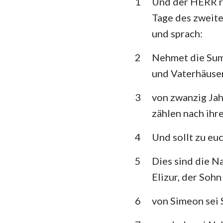
1
Und der HERR re
3. Mose
Tage des zweite
5. Mose
und sprach:
Richter
2
Nehmet die Sum
1.Samuel
und Vaterhäuser
1.Könige
3
von zwanzig Jahr
1. Chronik
zählen nach ihr
Esra
4
Und sollt zu eu
Esther
5
Dies sind die N
Elizur, der Sohn
Psalm
Prediger
6
von Simeon sei 
Jesaja