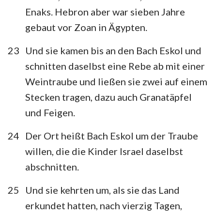
Enaks. Hebron aber war sieben Jahre
22
23
24
25
26
27
28
gebaut vor Zoan in Ägypten.
29
30
31
32
33
34
35
23
Und sie kamen bis an den Bach Eskol und
36
schnitten daselbst eine Rebe ab mit einer
Weintraube und ließen sie zwei auf einem
Stecken tragen, dazu auch Granatäpfel
und Feigen.
24
Der Ort heißt Bach Eskol um der Traube
willen, die die Kinder Israel daselbst
abschnitten.
25
Und sie kehrten um, als sie das Land
erkundet hatten, nach vierzig Tagen,