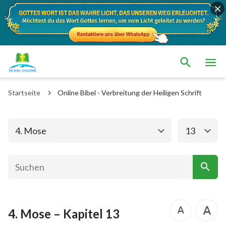
Das alte Testament
Das neue Testament
1. Mose
2. Mose
Startseite
Online Bibel - Verbreitung der Heiligen Schrift
3. Mose
4. Mose
5. Mose
Josua
4. Mose
13
Richter
Rut
1.Samuel
2.Samuel
1.Könige
2.Könige
4. Mose – Kapitel 13
1. Chronik
2. Chronik