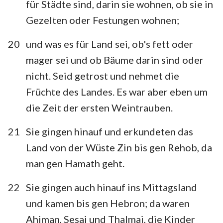
für Städte sind, darin sie wohnen, ob sie in
Gezelten oder Festungen wohnen;
20
und was es für Land sei, ob's fett oder
mager sei und ob Bäume darin sind oder
nicht. Seid getrost und nehmet die
Früchte des Landes. Es war aber eben um
die Zeit der ersten Weintrauben.
21
Sie gingen hinauf und erkundeten das
Land von der Wüste Zin bis gen Rehob, da
man gen Hamath geht.
1
2
3
4
5
6
7
22
Sie gingen auch hinauf ins Mittagsland
8
9
10
11
12
13
14
und kamen bis gen Hebron; da waren
Ahiman, Sesai und Thalmai, die Kinder
15
16
17
18
19
20
21