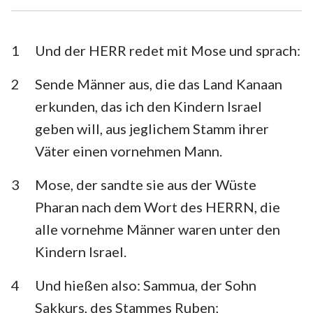
Esra
Nehemia
Esther
Hiob
1
Und der HERR redet mit Mose und sprach:
Psalm
Sprüche
2
Sende Männer aus, die das Land Kanaan
erkunden, das ich den Kindern Israel
Prediger
Hohelied
geben will, aus jeglichem Stamm ihrer
Jesaja
Jeremia
Väter einen vornehmen Mann.
Klagelieder
Hesekiel
3
Mose, der sandte sie aus der Wüste
Daniel
Hosea
Pharan nach dem Wort des HERRN, die
alle vornehme Männer waren unter den
Joel
Amos
Kindern Israel.
Obadja
Jona
4
Und hießen also: Sammua, der Sohn
Micha
Nahum
Sakkurs, des Stammes Ruben;