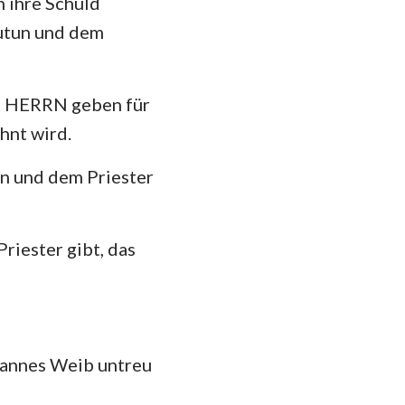
n ihre Schuld
utun und dem
das
em HERRN geben für
hnt wird.
en und dem Priester
Priester gibt, das
Mannes Weib untreu