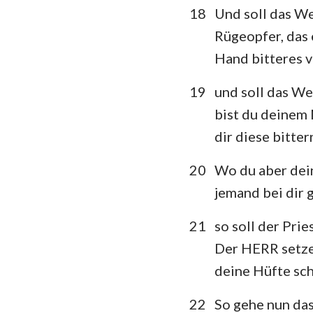
18
Und soll das W
Rügeopfer, das e
Hand bitteres 
19
und soll das We
bist du deinem 
dir diese bitte
20
Wo du aber dei
jemand bei dir
21
so soll der Pri
Der HERR setze
deine Hüfte sc
22
So gehe nun das