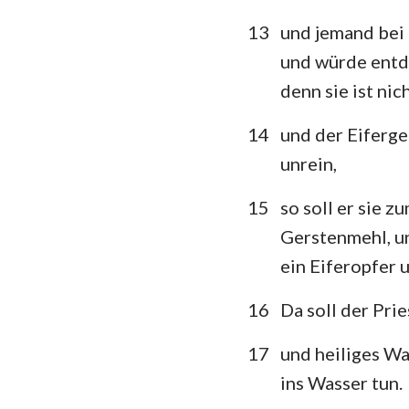
13
und jemand bei
und würde entde
denn sie ist nic
14
und der Eifergei
unrein,
15
so soll er sie z
Gerstenmehl, un
ein Eiferopfer 
16
Da soll der Pri
17
und heiliges W
ins Wasser tun.