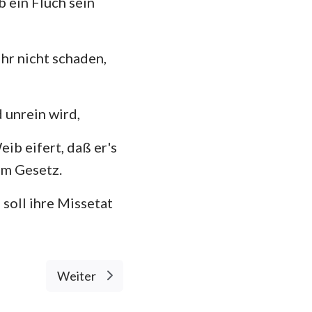
 ein Fluch sein
ihr nicht schaden,
 unrein wird,
ib eifert, daß er's
em Gesetz.
soll ihre Missetat
Weiter