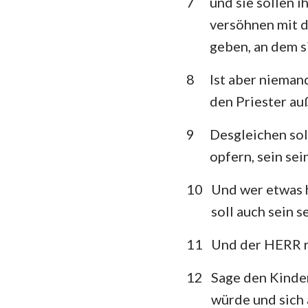
7
und sie sollen i
versöhnen mit 
Klagelieder
geben, an dem s
Daniel
8
Ist aber nieman
Joel
den Priester au
Obadja
9
Desgleichen sol
Micha
opfern, sein sein
Habakuk
10
Und wer etwas he
Haggai
soll auch sein se
Maleachi
11
Und der HERR r
12
Sage den Kinder
würde und sich 