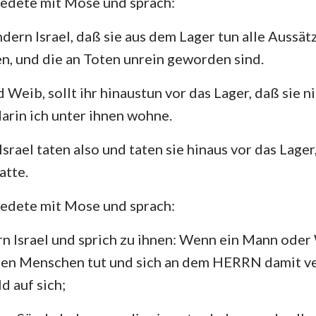
edete mit Mose und sprach:
4. Mose
Lukas
Jo
29
30
31
32
33
34
Josua
Apostelgeschichte
Rö
ern Israel, daß sie aus dem Lager tun alle Aussätz
36
en, und die an Toten unrein geworden sind.
Rut
1. Korinther
2.
Weib, sollt ihr hinaustun vor das Lager, daß sie ni
2.Samuel
Galater
Ep
darin ich unter ihnen wohne.
2.Könige
Philipper
Ko
srael taten also und taten sie hinaus vor das Lage
2. Chronik
1. Thessalonicher
2.
atte.
Nehemia
1. Timotheus
2.
edete mit Mose und sprach:
Hiob
Titus
Ph
n Israel und sprich zu ihnen: Wenn ein Mann oder
Sprüche
Hebräer
Ja
en Menschen tut und sich an dem HERRN damit ver
Hohelied
1. Petrus
2.
d auf sich;
Jeremia
1. Johannes
2.