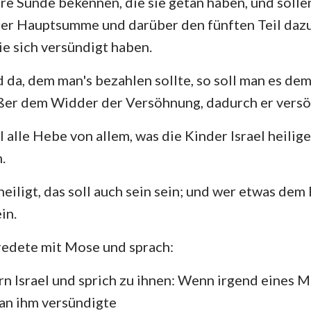
hre Sünde bekennen, die sie getan haben, und solle
der Hauptsumme und darüber den fünften Teil daz
Hesekiel
3. Johannes
Ju
ie sich versündigt haben.
Hosea
Offenbarung
d da, dem man's bezahlen sollte, so soll man es d
Amos
ßer dem Widder der Versöhnung, dadurch er versö
Jona
l alle Hebe von allem, was die Kinder Israel heilig
Nahum
.
Zephanja
iligt, das soll auch sein sein; und wer etwas dem 
Sacharja
in.
edete mit Mose und sprach:
n Israel und sprich zu ihnen: Wenn irgend eines 
an ihm versündigte