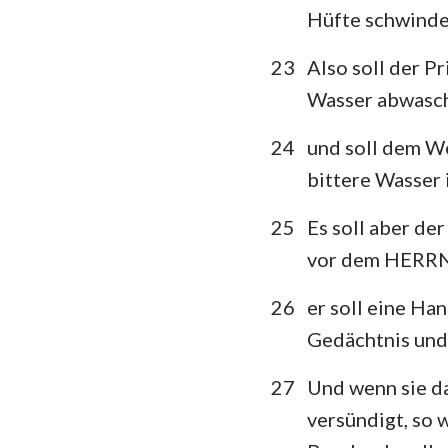
Hüfte schwinde
23
Also soll der P
Wasser abwasc
24
und soll dem We
bittere Wasser i
25
Es soll aber de
vor dem HERRN 
26
er soll eine Ha
Gedächtnis und
27
Und wenn sie da
versündigt, so w