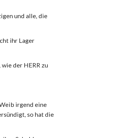
hannes
35
mer
igen und alle, die
 Korinther
cht ihr Lager
heser
losser
r, wie der HERR zu
 Thessalonicher
 Timotheus
ilemon
 Weib irgend eine
kobus
sündigt, so hat die
 Petrus
 Johannes