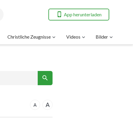
App herunterladen
Christliche Zeugnisse
Videos
Bilder
7
nt
14
21
rkus
28