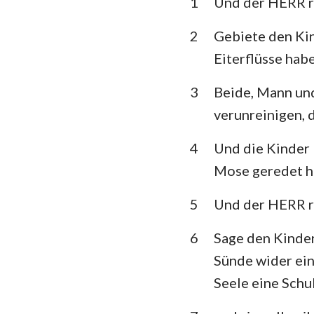
1
Und der HERR r
3. Mose
5. Mose
2
Gebiete den Kind
Eiterflüsse hab
Richter
3
Beide, Mann und 
1.Samuel
verunreinigen, 
1.Könige
4
Und die Kinder I
1. Chronik
Mose geredet h
Esra
5
Und der HERR r
Esther
6
Sage den Kinder
Psalm
Sünde wider ein
Prediger
Seele eine Schul
Jesaja