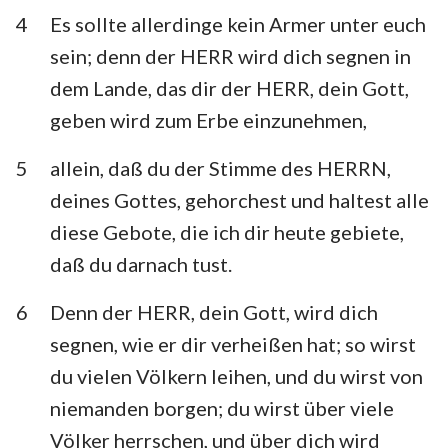
Habakuk
Zephanja
4
Es sollte allerdinge kein Armer unter euch
sein; denn der HERR wird dich segnen in
Haggai
Sacharja
dem Lande, das dir der HERR, dein Gott,
Maleachi
geben wird zum Erbe einzunehmen,
5
allein, daß du der Stimme des HERRN,
deines Gottes, gehorchest und haltest alle
diese Gebote, die ich dir heute gebiete,
daß du darnach tust.
6
Denn der HERR, dein Gott, wird dich
segnen, wie er dir verheißen hat; so wirst
du vielen Völkern leihen, und du wirst von
niemanden borgen; du wirst über viele
Völker herrschen, und über dich wird