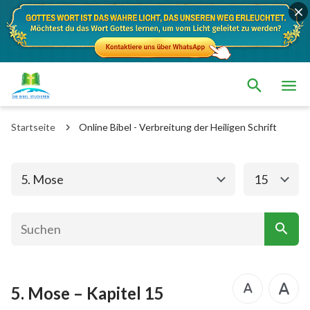
Das alte Testament
Das neue Testament
1. Mose
2. Mose
Startseite
Online Bibel - Verbreitung der Heiligen Schrift
3. Mose
4. Mose
5. Mose
Josua
5. Mose
15
Richter
Rut
1.Samuel
2.Samuel
1.Könige
2.Könige
5. Mose – Kapitel 15
1. Chronik
2. Chronik