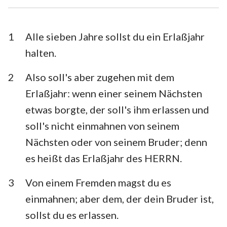
Esra
Nehemia
Esther
Hiob
1
Alle sieben Jahre sollst du ein Erlaßjahr
halten.
Psalm
Sprüche
2
Also soll's aber zugehen mit dem
Prediger
Hohelied
Erlaßjahr: wenn einer seinem Nächsten
Jesaja
Jeremia
etwas borgte, der soll's ihm erlassen und
Klagelieder
Hesekiel
soll's nicht einmahnen von seinem
Nächsten oder von seinem Bruder; denn
Daniel
Hosea
es heißt das Erlaßjahr des HERRN.
Joel
Amos
3
Von einem Fremden magst du es
Obadja
Jona
einmahnen; aber dem, der dein Bruder ist,
Micha
Nahum
sollst du es erlassen.