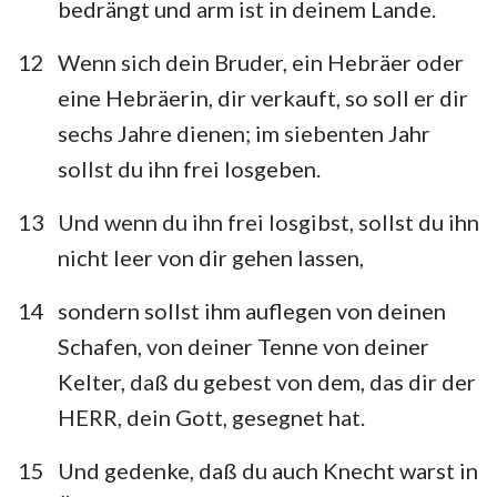
bedrängt und arm ist in deinem Lande.
12
Wenn sich dein Bruder, ein Hebräer oder
eine Hebräerin, dir verkauft, so soll er dir
1
2
3
4
5
6
7
sechs Jahre dienen; im siebenten Jahr
8
9
10
11
12
13
14
sollst du ihn frei losgeben.
15
16
17
18
19
20
21
13
Und wenn du ihn frei losgibst, sollst du ihn
22
23
24
25
26
27
28
nicht leer von dir gehen lassen,
29
30
31
32
33
34
14
sondern sollst ihm auflegen von deinen
Schafen, von deiner Tenne von deiner
Kelter, daß du gebest von dem, das dir der
HERR, dein Gott, gesegnet hat.
15
Und gedenke, daß du auch Knecht warst in