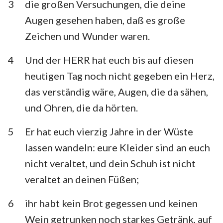
3
die großen Versuchungen, die deine
Habakuk
Zephanja
Augen gesehen haben, daß es große
Haggai
Sacharja
Zeichen und Wunder waren.
Maleachi
4
Und der HERR hat euch bis auf diesen
heutigen Tag noch nicht gegeben ein Herz,
das verständig wäre, Augen, die da sähen,
und Ohren, die da hörten.
5
Er hat euch vierzig Jahre in der Wüste
lassen wandeln: eure Kleider sind an euch
nicht veraltet, und dein Schuh ist nicht
veraltet an deinen Füßen;
6
ihr habt kein Brot gegessen und keinen
Wein getrunken noch starkes Getränk, auf