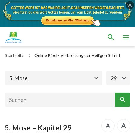
Das alte Testament
Das neue Testament
1. Mose
2. Mose
Startseite
Online Bibel - Verbreitung der Heiligen Schrift
3. Mose
4. Mose
5. Mose
Josua
5. Mose
29
Richter
Rut
1.Samuel
2.Samuel
1.Könige
2.Könige
5. Mose – Kapitel 29
1. Chronik
2. Chronik