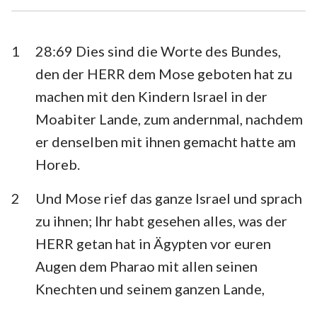
Esra
Nehemia
Esther
Hiob
1
28:69 Dies sind die Worte des Bundes,
den der HERR dem Mose geboten hat zu
Psalm
Sprüche
machen mit den Kindern Israel in der
Prediger
Hohelied
Moabiter Lande, zum andernmal, nachdem
er denselben mit ihnen gemacht hatte am
Jesaja
Jeremia
Horeb.
Klagelieder
Hesekiel
2
Und Mose rief das ganze Israel und sprach
Daniel
Hosea
zu ihnen; Ihr habt gesehen alles, was der
Joel
Amos
HERR getan hat in Ägypten vor euren
Augen dem Pharao mit allen seinen
Obadja
Jona
Knechten und seinem ganzen Lande,
Micha
Nahum