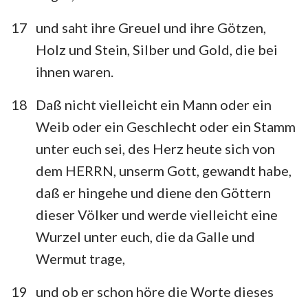
17
und saht ihre Greuel und ihre Götzen,
Holz und Stein, Silber und Gold, die bei
ihnen waren.
18
Daß nicht vielleicht ein Mann oder ein
Weib oder ein Geschlecht oder ein Stamm
1
2
3
4
5
6
7
unter euch sei, des Herz heute sich von
8
9
10
11
12
13
14
dem HERRN, unserm Gott, gewandt habe,
daß er hingehe und diene den Göttern
15
16
17
18
19
20
21
dieser Völker und werde vielleicht eine
22
23
24
25
26
27
28
Wurzel unter euch, die da Galle und
29
30
31
32
33
34
Wermut trage,
19
und ob er schon höre die Worte dieses