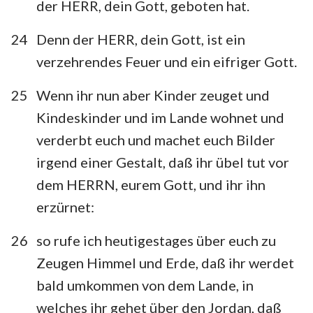
der HERR, dein Gott, geboten hat.
24
Denn der HERR, dein Gott, ist ein
verzehrendes Feuer und ein eifriger Gott.
25
Wenn ihr nun aber Kinder zeuget und
Kindeskinder und im Lande wohnet und
verderbt euch und machet euch Bilder
irgend einer Gestalt, daß ihr übel tut vor
dem HERRN, eurem Gott, und ihr ihn
erzürnet:
26
so rufe ich heutigestages über euch zu
Zeugen Himmel und Erde, daß ihr werdet
1
2
3
4
5
6
7
bald umkommen von dem Lande, in
8
9
10
11
12
13
14
welches ihr gehet über den Jordan, daß