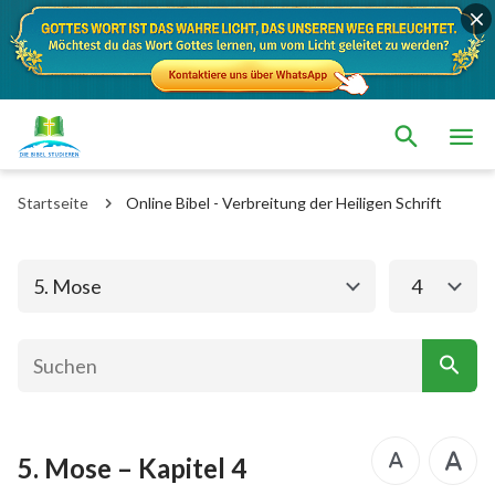
Das alte Testament
Das neue Testament
1. Mose
2. Mose
Startseite
Online Bibel - Verbreitung der Heiligen Schrift
3. Mose
4. Mose
5. Mose
Josua
5. Mose
4
Richter
Rut
1.Samuel
2.Samuel
1.Könige
2.Könige
5. Mose – Kapitel 4
1. Chronik
2. Chronik