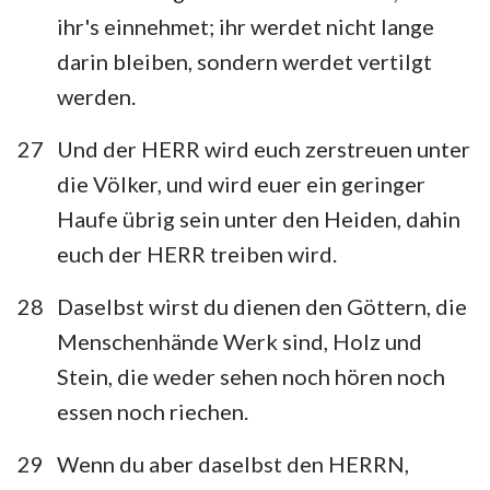
15
16
17
18
19
20
21
ihr's einnehmet; ihr werdet nicht lange
22
23
24
25
26
27
28
darin bleiben, sondern werdet vertilgt
werden.
29
30
31
32
33
34
27
Und der HERR wird euch zerstreuen unter
die Völker, und wird euer ein geringer
Haufe übrig sein unter den Heiden, dahin
euch der HERR treiben wird.
28
Daselbst wirst du dienen den Göttern, die
Menschenhände Werk sind, Holz und
Stein, die weder sehen noch hören noch
essen noch riechen.
29
Wenn du aber daselbst den HERRN,