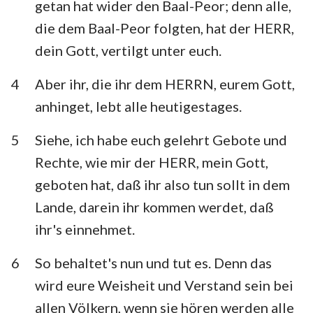
getan hat wider den Baal-Peor; denn alle,
Habakuk
Zephanja
die dem Baal-Peor folgten, hat der HERR,
Haggai
Sacharja
dein Gott, vertilgt unter euch.
Maleachi
4
Aber ihr, die ihr dem HERRN, eurem Gott,
anhinget, lebt alle heutigestages.
5
Siehe, ich habe euch gelehrt Gebote und
Rechte, wie mir der HERR, mein Gott,
geboten hat, daß ihr also tun sollt in dem
Lande, darein ihr kommen werdet, daß
ihr's einnehmet.
6
So behaltet's nun und tut es. Denn das
wird eure Weisheit und Verstand sein bei
allen Völkern, wenn sie hören werden alle