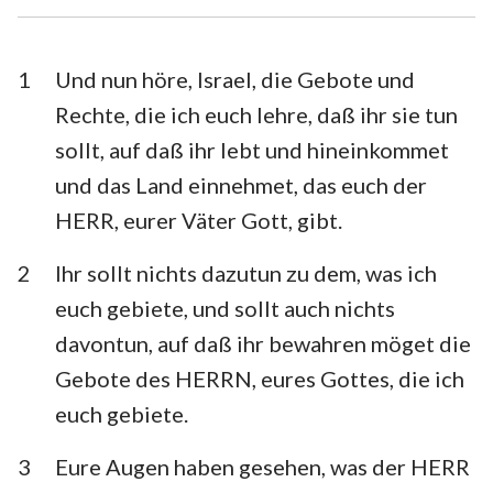
Esra
Nehemia
Esther
Hiob
1
Und nun höre, Israel, die Gebote und
Rechte, die ich euch lehre, daß ihr sie tun
Psalm
Sprüche
sollt, auf daß ihr lebt und hineinkommet
Prediger
Hohelied
und das Land einnehmet, das euch der
HERR, eurer Väter Gott, gibt.
Jesaja
Jeremia
Klagelieder
Hesekiel
2
Ihr sollt nichts dazutun zu dem, was ich
euch gebiete, und sollt auch nichts
Daniel
Hosea
davontun, auf daß ihr bewahren möget die
Joel
Amos
Gebote des HERRN, eures Gottes, die ich
euch gebiete.
Obadja
Jona
Micha
Nahum
3
Eure Augen haben gesehen, was der HERR