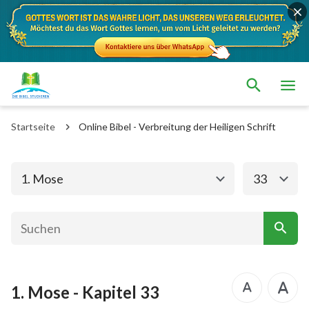
Das alte Testament
Das neue Testament
1. Mose
2. Mose
Startseite
Online Bibel - Verbreitung der Heiligen Schrift
3. Mose
4. Mose
5. Mose
Josua
1. Mose
33
Richter
Rut
1.Samuel
2.Samuel
1.Könige
2.Könige
1. Mose - Kapitel 33
1. Chronik
2. Chronik