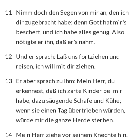
11
Nimm doch den Segen von mir an, den ich
dir zugebracht habe; denn Gott hat mir's
beschert, und ich habe alles genug. Also
1
2
3
4
5
6
7
nötigte er ihn, daß er's nahm.
8
9
10
11
12
13
14
12
Und er sprach: Laß uns fortziehen und
15
16
17
18
19
20
21
reisen, ich will mit dir ziehen.
22
23
24
25
26
27
28
13
Er aber sprach zu ihm: Mein Herr, du
29
30
31
32
33
34
35
erkennest, daß ich zarte Kinder bei mir
36
37
38
39
40
41
42
habe, dazu säugende Schafe und Kühe;
43
44
45
46
47
48
49
wenn sie einen Tag übertrieben würden,
würde mir die ganze Herde sterben.
50
14
Mein Herr ziehe vor seinem Knechte hin.