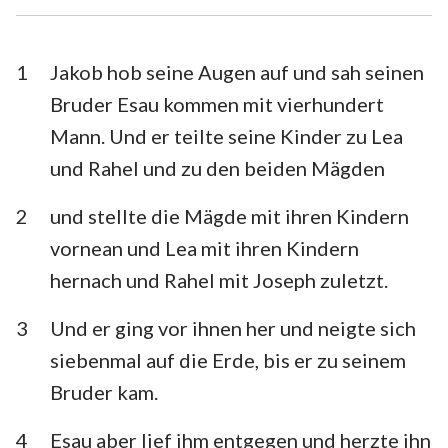
Esra
Nehemia
Esther
Hiob
1
Jakob hob seine Augen auf und sah seinen
Bruder Esau kommen mit vierhundert
Psalm
Sprüche
Mann. Und er teilte seine Kinder zu Lea
Prediger
Hohelied
und Rahel und zu den beiden Mägden
Jesaja
Jeremia
2
und stellte die Mägde mit ihren Kindern
Klagelieder
Hesekiel
vornean und Lea mit ihren Kindern
hernach und Rahel mit Joseph zuletzt.
Daniel
Hosea
3
Und er ging vor ihnen her und neigte sich
Joel
Amos
siebenmal auf die Erde, bis er zu seinem
Obadja
Jona
Bruder kam.
Micha
Nahum
4
Esau aber lief ihm entgegen und herzte ihn