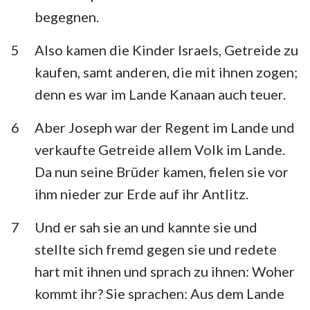
Habakuk
Zephanja
begegnen.
Haggai
Sacharja
5
Also kamen die Kinder Israels, Getreide zu
kaufen, samt anderen, die mit ihnen zogen;
Maleachi
denn es war im Lande Kanaan auch teuer.
6
Aber Joseph war der Regent im Lande und
verkaufte Getreide allem Volk im Lande.
Da nun seine Brüder kamen, fielen sie vor
ihm nieder zur Erde auf ihr Antlitz.
7
Und er sah sie an und kannte sie und
stellte sich fremd gegen sie und redete
hart mit ihnen und sprach zu ihnen: Woher
kommt ihr? Sie sprachen: Aus dem Lande