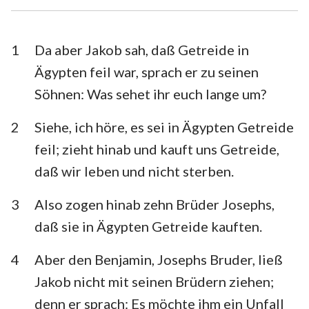
Esra
Nehemia
Esther
Hiob
1
Da aber Jakob sah, daß Getreide in
Ägypten feil war, sprach er zu seinen
Psalm
Sprüche
Söhnen: Was sehet ihr euch lange um?
Prediger
Hohelied
2
Siehe, ich höre, es sei in Ägypten Getreide
Jesaja
Jeremia
feil; zieht hinab und kauft uns Getreide,
Klagelieder
Hesekiel
daß wir leben und nicht sterben.
Daniel
Hosea
3
Also zogen hinab zehn Brüder Josephs,
daß sie in Ägypten Getreide kauften.
Joel
Amos
4
Aber den Benjamin, Josephs Bruder, ließ
Obadja
Jona
Jakob nicht mit seinen Brüdern ziehen;
Micha
Nahum
denn er sprach: Es möchte ihm ein Unfall