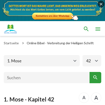
Das alte Testament
Das neue Testament
1. Mose
2. Mose
Startseite
Online Bibel - Verbreitung der Heiligen Schrift
3. Mose
4. Mose
5. Mose
Josua
1. Mose
42
Richter
Rut
1.Samuel
2.Samuel
1.Könige
2.Könige
1. Mose - Kapitel 42
1. Chronik
2. Chronik