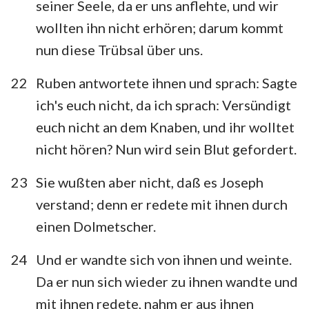
seiner Seele, da er uns anflehte, und wir
wollten ihn nicht erhören; darum kommt
nun diese Trübsal über uns.
1
2
3
4
5
6
7
8
9
10
11
12
13
14
22
Ruben antwortete ihnen und sprach: Sagte
ich's euch nicht, da ich sprach: Versündigt
15
16
17
18
19
20
21
euch nicht an dem Knaben, und ihr wolltet
22
23
24
25
26
27
28
nicht hören? Nun wird sein Blut gefordert.
29
30
31
32
33
34
35
23
Sie wußten aber nicht, daß es Joseph
36
37
38
39
40
41
42
verstand; denn er redete mit ihnen durch
43
44
45
46
47
48
49
einen Dolmetscher.
50
24
Und er wandte sich von ihnen und weinte.
Da er nun sich wieder zu ihnen wandte und
mit ihnen redete, nahm er aus ihnen