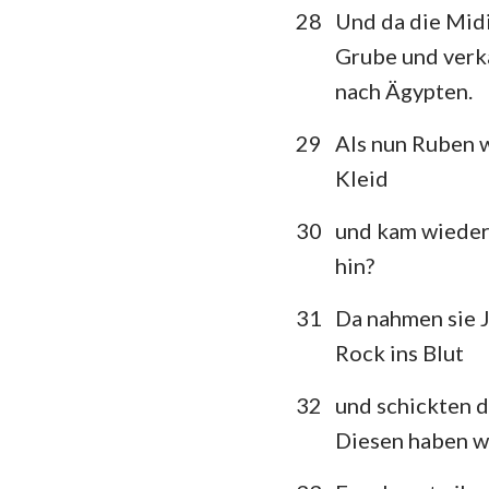
28
Und da die Midi
Grube und verka
nach Ägypten.
29
Als nun Ruben w
Kleid
30
und kam wieder 
hin?
31
Da nahmen sie 
Rock ins Blut
32
und schickten d
Diesen haben wi