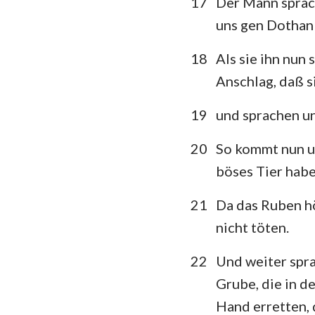
17
Der Mann sprach
uns gen Dothan 
18
Als sie ihn nun
Anschlag, daß si
19
und sprachen un
20
So kommt nun un
böses Tier habe
21
Da das Ruben hö
nicht töten.
22
Und weiter spra
Grube, die in de
Hand erretten, 