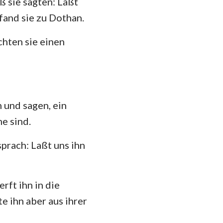
ß sie sagten: Laßt
fand sie zu Dothan.
chten sie einen
 und sagen, ein
e sind.
sprach: Laßt uns ihn
rft ihn in die
te ihn aber aus ihrer