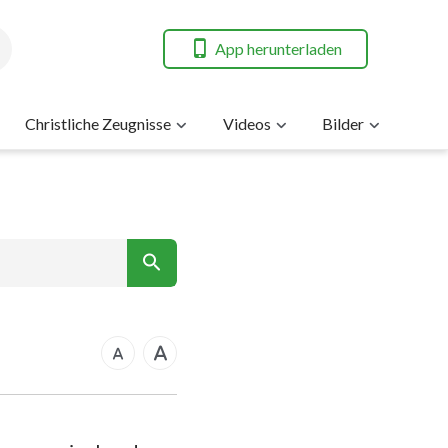
App herunterladen
Christliche Zeugnisse
Videos
Bilder
7
nt
14
21
rkus
28