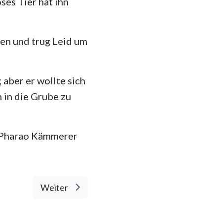
ses Tier hat ihn
den und trug Leid um
 aber er wollte sich
n in die Grube zu
s Pharao Kämmerer
Weiter