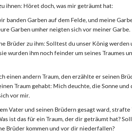
zu ihnen: Höret doch, was mir geträumt hat:
Hesekiel
3. Johannes
Ju
ir banden Garben auf dem Felde, und meine Garbe 
Hosea
Offenbarung
eure Garben umher neigten sich vor meiner Garbe.
Amos
ne Brüder zu ihm: Solltest du unser König werden 
Jona
sie wurden ihm noch feinder um seines Traumes u
Nahum
ch einen andern Traum, den erzählte er seinen Brü
Zephanja
 einen Traum gehabt: Mich deuchte, die Sonne und
Sacharja
ich vor mir.
em Vater und seinen Brüdern gesagt ward, strafte 
as ist das für ein Traum, der dir geträumt hat? Sol
ne Brüder kommen und vor dir niederfallen?