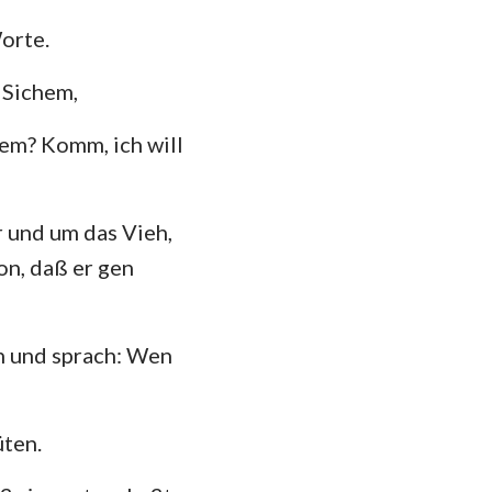
orte.
 Sichem,
hem? Komm, ich will
r und um das Vieh,
on, daß er gen
hn und sprach: Wen
üten.