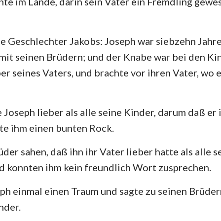
te im Lande, darin sein Vater ein Fremdling gewe
4. Mose
Lukas
Jo
29
30
31
32
33
34
Josua
Apostelgeschichte
Rö
36
37
38
39
40
41
e Geschlechter Jakobs: Joseph war siebzehn Jahre a
Rut
1. Korinther
2.
mit seinen Brüdern; und der Knabe war bei den Ki
43
44
45
46
47
48
2.Samuel
Galater
Ep
ber seines Vaters, und brachte vor ihren Vater, wo 
50
2.Könige
Philipper
Ko
2. Chronik
1. Thessalonicher
2.
e Joseph lieber als alle seine Kinder, darum daß er
te ihm einen bunten Rock.
Nehemia
1. Timotheus
2.
der sahen, daß ihn ihr Vater lieber hatte als alle 
Hiob
Titus
Ph
nd konnten ihm kein freundlich Wort zusprechen.
Sprüche
Hebräer
Ja
ph einmal einen Traum und sagte zu seinen Brüde
Hohelied
1. Petrus
2.
nder.
Jeremia
1. Johannes
2.