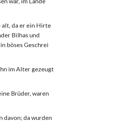
sen war, im Lande
hannes
35
mer
42
lt, da er ein Hirte
 Korinther
nder Bilhas und
49
heser
ein böses Geschrei
losser
 Thessalonicher
 ihn im Alter gezeugt
 Timotheus
seine Brüder, waren
ilemon
kobus
rn davon; da wurden
 Petrus
 Johannes