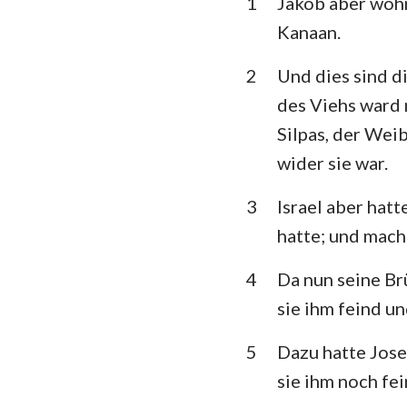
1
Jakob aber wohn
3. Mose
Kanaan.
5. Mose
2
Und dies sind di
Richter
des Viehs ward 
1.Samuel
Silpas, der Wei
wider sie war.
1.Könige
1. Chronik
3
Israel aber hatt
hatte; und mach
Esra
4
Da nun seine Brü
Esther
sie ihm feind u
Psalm
5
Dazu hatte Jose
Prediger
sie ihm noch fei
Jesaja