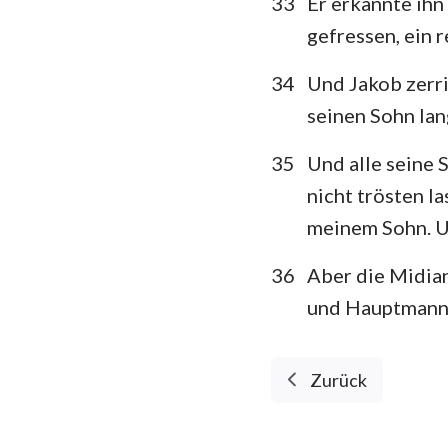
33
Er erkannte ihn
gefressen, ein 
34
Und Jakob zerri
seinen Sohn lan
35
Und alle seine S
nicht trösten l
meinem Sohn. U
36
Aber die Midia
und Hauptmann 
Zurück