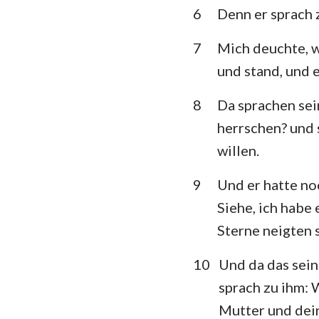
6
Denn er sprach 
Klagelieder
7
Mich deuchte, w
Daniel
und stand, und 
Joel
8
Da sprachen sei
Obadja
herrschen? und 
willen.
Micha
9
Und er hatte no
Habakuk
Siehe, ich habe
Haggai
Sterne neigten s
Maleachi
10
Und da das sein
sprach zu ihm: W
Mutter und dei