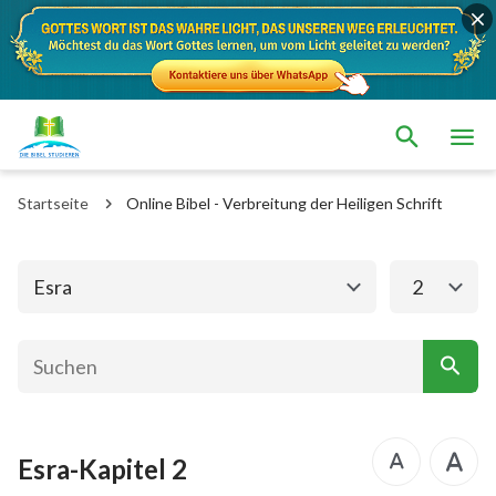
Das alte Testament
Das neue Testament
1. Mose
2. Mose
Startseite
Online Bibel - Verbreitung der Heiligen Schrift
3. Mose
4. Mose
5. Mose
Josua
Esra
2
Richter
Rut
1.Samuel
2.Samuel
1.Könige
2.Könige
Esra-Kapitel 2
1. Chronik
2. Chronik