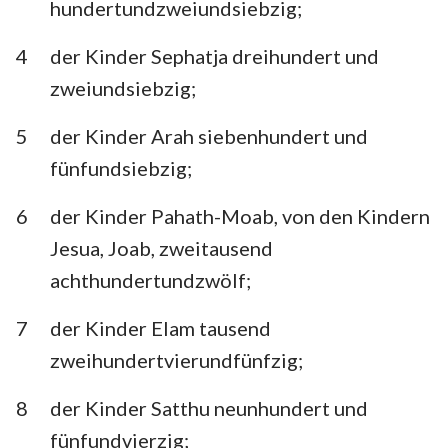
hundertundzweiundsiebzig;
Habakuk
Zephanja
4
der Kinder Sephatja dreihundert und
Haggai
Sacharja
zweiundsiebzig;
Maleachi
5
der Kinder Arah siebenhundert und
fünfundsiebzig;
6
der Kinder Pahath-Moab, von den Kindern
Jesua, Joab, zweitausend
achthundertundzwölf;
7
der Kinder Elam tausend
zweihundertvierundfünfzig;
8
der Kinder Satthu neunhundert und
fünfundvierzig;