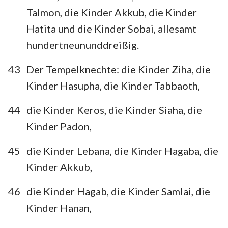
1
2
3
4
5
6
7
Talmon, die Kinder Akkub, die Kinder
8
9
10
Hatita und die Kinder Sobai, allesamt
hundertneununddreißig.
43
Der Tempelknechte: die Kinder Ziha, die
Kinder Hasupha, die Kinder Tabbaoth,
44
die Kinder Keros, die Kinder Siaha, die
Kinder Padon,
45
die Kinder Lebana, die Kinder Hagaba, die
Kinder Akkub,
46
die Kinder Hagab, die Kinder Samlai, die
Kinder Hanan,