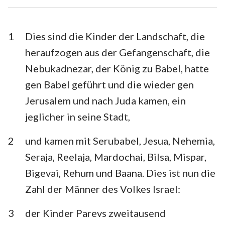
Esra
Nehemia
Esther
Hiob
1
Dies sind die Kinder der Landschaft, die
heraufzogen aus der Gefangenschaft, die
Psalm
Sprüche
Nebukadnezar, der König zu Babel, hatte
Prediger
Hohelied
gen Babel geführt und die wieder gen
Jerusalem und nach Juda kamen, ein
Jesaja
Jeremia
jeglicher in seine Stadt,
Klagelieder
Hesekiel
2
und kamen mit Serubabel, Jesua, Nehemia,
Daniel
Hosea
Seraja, Reelaja, Mardochai, Bilsa, Mispar,
Joel
Amos
Bigevai, Rehum und Baana. Dies ist nun die
Zahl der Männer des Volkes Israel:
Obadja
Jona
Micha
Nahum
3
der Kinder Parevs zweitausend