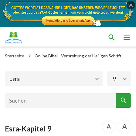
Das alte Testament
Das neue Testament
1. Mose
2. Mose
Startseite
Online Bibel - Verbreitung der Heiligen Schrift
3. Mose
4. Mose
5. Mose
Josua
Esra
9
Richter
Rut
1.Samuel
2.Samuel
1.Könige
2.Könige
Esra-Kapitel 9
1. Chronik
2. Chronik