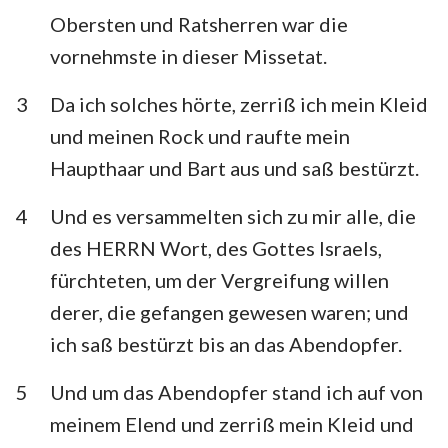
Habakuk
Zephanja
Obersten und Ratsherren war die
vornehmste in dieser Missetat.
Haggai
Sacharja
3
Da ich solches hörte, zerriß ich mein Kleid
Maleachi
und meinen Rock und raufte mein
Haupthaar und Bart aus und saß bestürzt.
4
Und es versammelten sich zu mir alle, die
des HERRN Wort, des Gottes Israels,
fürchteten, um der Vergreifung willen
derer, die gefangen gewesen waren; und
ich saß bestürzt bis an das Abendopfer.
5
Und um das Abendopfer stand ich auf von
meinem Elend und zerriß mein Kleid und