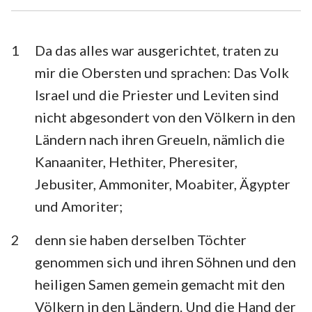
Esra
Nehemia
Esther
Hiob
1
Da das alles war ausgerichtet, traten zu
mir die Obersten und sprachen: Das Volk
Psalm
Sprüche
Israel und die Priester und Leviten sind
Prediger
Hohelied
nicht abgesondert von den Völkern in den
Ländern nach ihren Greueln, nämlich die
Jesaja
Jeremia
Kanaaniter, Hethiter, Pheresiter,
Klagelieder
Hesekiel
Jebusiter, Ammoniter, Moabiter, Ägypter
Daniel
Hosea
und Amoriter;
Joel
Amos
2
denn sie haben derselben Töchter
genommen sich und ihren Söhnen und den
Obadja
Jona
heiligen Samen gemein gemacht mit den
Micha
Nahum
Völkern in den Ländern. Und die Hand der